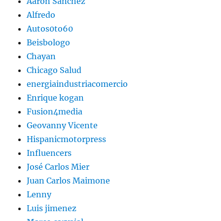
Aaron Sanchez
Alfredo
Autos0to60
Beisbologo
Chayan
Chicago Salud
energiaindustriacomercio
Enrique kogan
Fusion4media
Geovanny Vicente
Hispanicmotorpress
Influencers
José Carlos Mier
Juan Carlos Maimone
Lenny
Luis jimenez