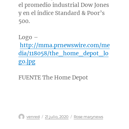
el promedio industrial Dow Jones
y en el índice Standard & Poor’s
500.
Logo –
http://mma.prnewswire.com/me
dia/118058/the_home_depot_lo
go.jpg
FUENTE The Home Depot
Autor
Publicado
Categorías
venred
21 julio, 2020
Rose marynews
el