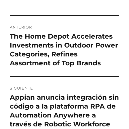
Navegación
ANTERIOR
de
The Home Depot Accelerates
Entrada
anterior:
Investments in Outdoor Power
entradas
Categories, Refines
Assortment of Top Brands
SIGUIENTE
Appian anuncia integración sin
Entrada
siguiente:
código a la plataforma RPA de
Automation Anywhere a
través de Robotic Workforce