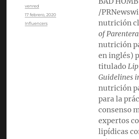
BAD HOMBUR
Autor
venred
/PRNewswir
Publicado
17 febrero, 2020
el
nutrición c
Categorías
Influencers
of Parentera
nutrición p
en inglés) 
titulado
Lip
Guidelines in
nutrición p
para la prác
consenso m
expertos co
lipídicas co