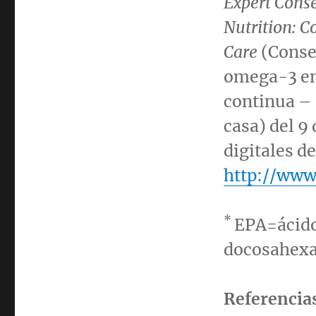
Expert Cons
Nutrition: 
Care
(Consen
omega-3 en 
continua – 
casa) del 9 
digitales d
http://www
*
EPA=ácido
docosahex
Referencia