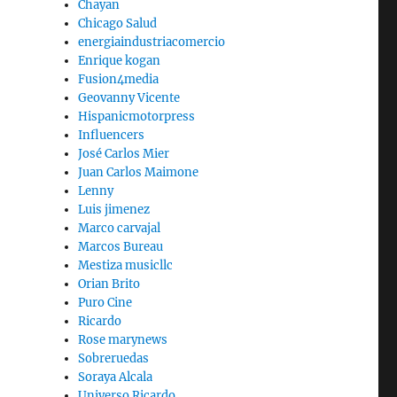
Chayan
Chicago Salud
energiaindustriacomercio
Enrique kogan
Fusion4media
Geovanny Vicente
Hispanicmotorpress
Influencers
José Carlos Mier
Juan Carlos Maimone
Lenny
Luis jimenez
Marco carvajal
Marcos Bureau
Mestiza musicllc
Orian Brito
Puro Cine
Ricardo
Rose marynews
Sobreruedas
Soraya Alcala
Universo Ricardo