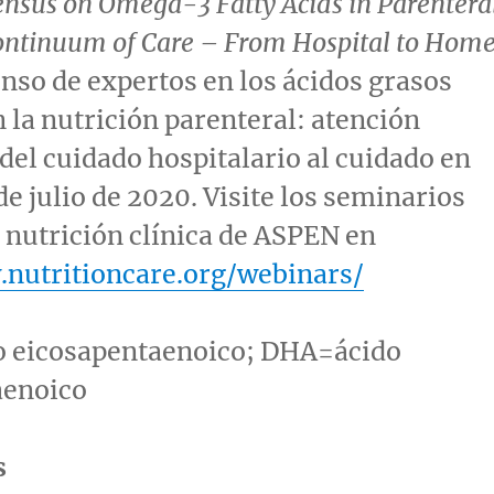
ensus on Omega-3 Fatty Acids in Parentera
Continuum of Care – From Hospital to Hom
so de expertos en los ácidos grasos
la nutrición parenteral: atención
del cuidado hospitalario al cuidado en
de julio de 2020. Visite los seminarios
e nutrición clínica de
ASPEN
en
.nutritioncare.org/webinars/
 eicosapentaenoico; DHA=ácido
aenoico
s