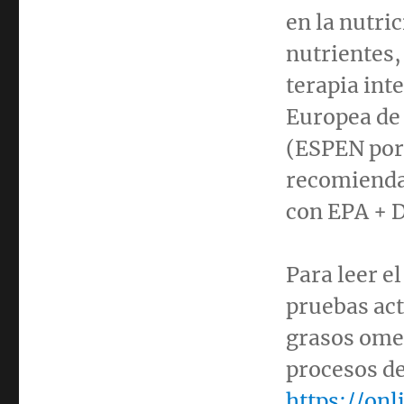
en la nutri
nutrientes,
terapia int
Europea de 
(ESPEN por 
recomiendan
con EPA + 
Para leer e
pruebas act
grasos omeg
procesos de
https://on