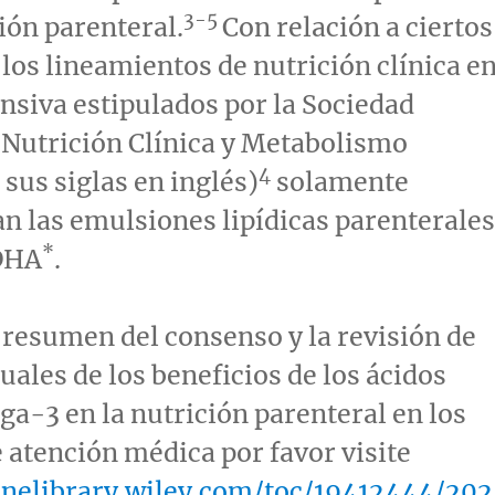
3-5
ción parenteral.
Con relación a ciertos
 los lineamientos de nutrición clínica e
ensiva estipulados por la Sociedad
Nutrición Clínica y Metabolismo
4
sus siglas en inglés)
solamente
 las emulsiones lipídicas parenterales
*
DHA
.
l resumen del consenso y la revisión de
uales de los beneficios de los ácidos
a-3 en la nutrición parenteral en los
 atención médica por favor visite
linelibrary.wiley.com/toc/19412444/202