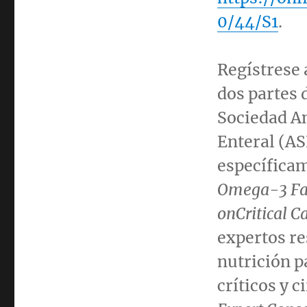
0/44/S1
.
Regístrese 
dos partes 
Sociedad Am
Enteral (
AS
específica
Omega-3 Fatt
onCritical 
expertos re
nutrición p
críticos y 