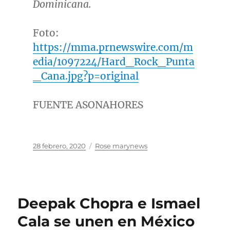
Dominicana.
Foto:
https://mma.prnewswire.com/m
edia/1097224/Hard_Rock_Punta
_Cana.jpg?p=original
FUENTE ASONAHORES
Publicado
Categorías
28 febrero, 2020
Rose marynews
el
Deepak Chopra e Ismael
Cala se unen en México