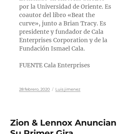
por la Universidad de Oriente. Es
coautor del libro «Beat the
curve», junto a
Brian Tracy
. Es
presidente y fundador de Cala
Enterprises Corporation y de la
Fundación
Ismael Cala
.
FUENTE Cala Enterprises
Publicado
Categorías
28 febrero, 2020
Luis jimenez
el
Zion & Lennox Anuncian
Su Primer Gira