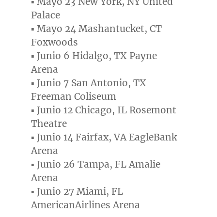
▪ Mayo 23
New York, NY
United
Palace
▪ Mayo 24 Mashantucket, CT
Foxwoods
▪ Junio 6
Hidalgo, TX
Payne
Arena
▪ Junio 7
San Antonio, TX
Freeman Coliseum
▪ Junio 12
Chicago, IL
Rosemont
Theatre
▪ Junio 14
Fairfax, VA
EagleBank
Arena
▪ Junio 26
Tampa, FL
Amalie
Arena
▪ Junio 27
Miami, FL
AmericanAirlines Arena