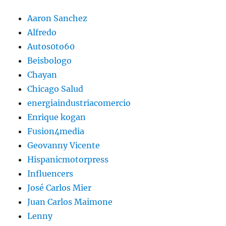
Aaron Sanchez
Alfredo
Autos0to60
Beisbologo
Chayan
Chicago Salud
energiaindustriacomercio
Enrique kogan
Fusion4media
Geovanny Vicente
Hispanicmotorpress
Influencers
José Carlos Mier
Juan Carlos Maimone
Lenny