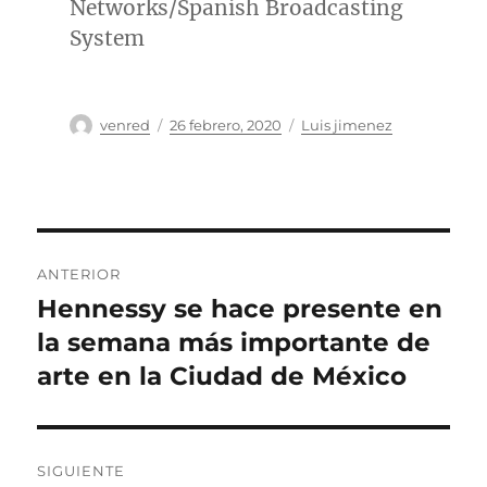
Networks/Spanish Broadcasting
System
Autor
Publicado
Categorías
venred
26 febrero, 2020
Luis jimenez
el
Navegación
ANTERIOR
de
Hennessy se hace presente en
Entrada
anterior:
la semana más importante de
entradas
arte en la Ciudad de México
SIGUIENTE