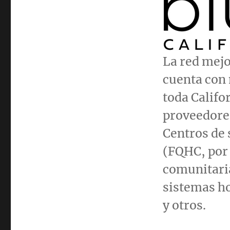
La red mejo
cuenta con 
toda
Califo
proveedores
Centros de 
(FQHC, por 
comunitari
sistemas ho
y otros.