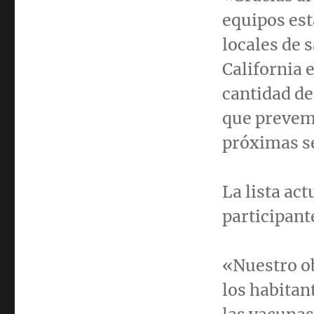
equipos est
locales de 
California
e
cantidad de
que prevemo
próximas 
La lista ac
participant
«
Nuestro
ob
los habitan