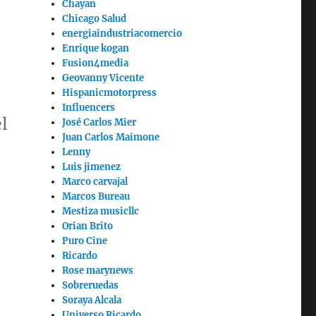
Chayan
Chicago Salud
energiaindustriacomercio
Enrique kogan
Fusion4media
Geovanny Vicente
Hispanicmotorpress
Influencers
l
José Carlos Mier
Juan Carlos Maimone
Lenny
Luis jimenez
Marco carvajal
Marcos Bureau
Mestiza musicllc
Orian Brito
Puro Cine
Ricardo
Rose marynews
Sobreruedas
Soraya Alcala
Universo Ricardo