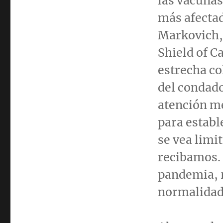
las vacuna
más afectad
Markovich
Shield of
Ca
estrecha co
del condado
atención mé
para establ
se vea limi
recibamos. 
pandemia, r
normalidad