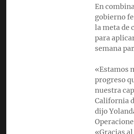
En combinac
gobierno fe
la meta de 
para aplica
semana para
«Estamos m
progreso qu
nuestra cap
California
d
dijo
Yoland
Operacione
«Gracias al