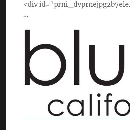
<div id="prni_dvprnejpg2b7el
…