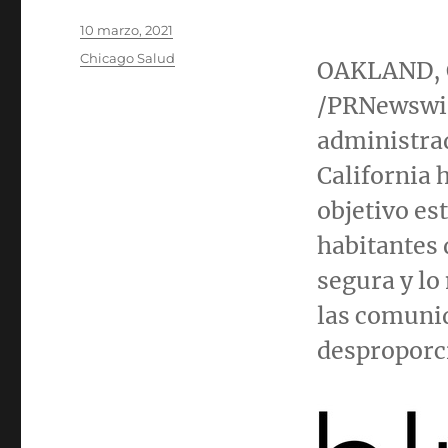
Publicado
10 marzo, 2021
el
Categorías
Chicago Salud
OAKLAND, C
/PRNewswi
administrad
California
h
objetivo es
habitantes
segura y lo
las comuni
desproporc