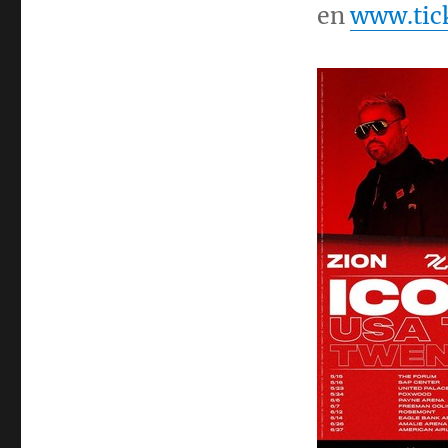
en
www.tic