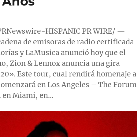
0 Años
0 /PRNewswire-HISPANIC PR WIRE/ —
adena de emisoras de radio certificada
rías y LaMusica anunció hoy que el
no, Zion & Lennox anuncia una gira
20». Este tour, cual rendirá homenaje a
, comenzará en
Los Angeles
– The Forum
á en
Miami
, en…