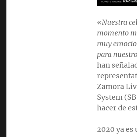
«Nuestra cel
momento muy
muy emocion
para nuestro
han señalad
representat
Zamora Liv
System (SBS
hacer de es
2020 ya es 