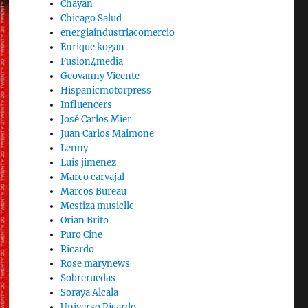
Chayan
Chicago Salud
energiaindustriacomercio
Enrique kogan
Fusion4media
Geovanny Vicente
Hispanicmotorpress
Influencers
José Carlos Mier
Juan Carlos Maimone
Lenny
Luis jimenez
Marco carvajal
Marcos Bureau
Mestiza musicllc
Orian Brito
Puro Cine
Ricardo
Rose marynews
Sobreruedas
Soraya Alcala
Universo Ricardo