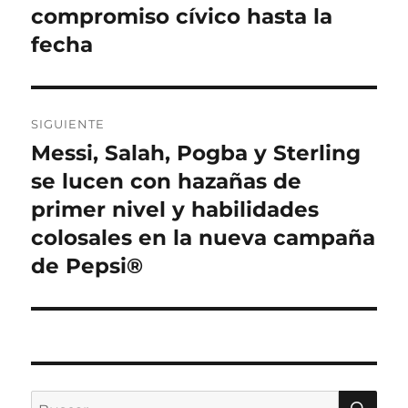
compromiso cívico hasta la
fecha
SIGUIENTE
Messi, Salah, Pogba y Sterling
Entrada
siguiente:
se lucen con hazañas de
primer nivel y habilidades
colosales en la nueva campaña
de Pepsi®
BU
Buscar