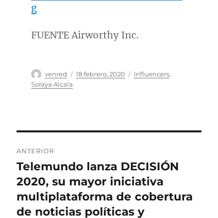
g
FUENTE Airworthy Inc.
Autor
Publicado
Categorías
venred
18 febrero, 2020
Influencers
,
el
Soraya Alcala
Navegación
ANTERIOR
de
Telemundo lanza DECISIÓN
Entrada
anterior:
2020, su mayor iniciativa
entradas
multiplataforma de cobertura
de noticias políticas y