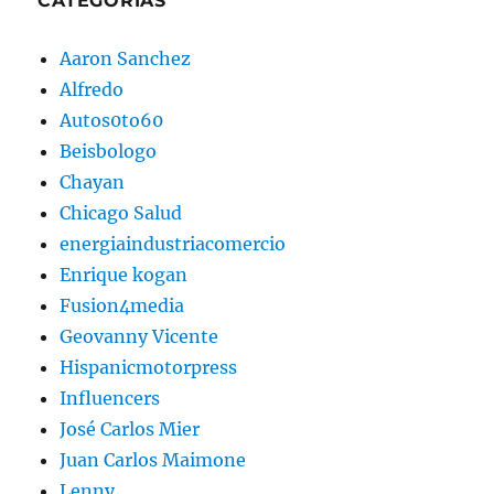
CATEGORÍAS
Aaron Sanchez
Alfredo
Autos0to60
Beisbologo
Chayan
Chicago Salud
energiaindustriacomercio
Enrique kogan
Fusion4media
Geovanny Vicente
Hispanicmotorpress
Influencers
José Carlos Mier
Juan Carlos Maimone
Lenny