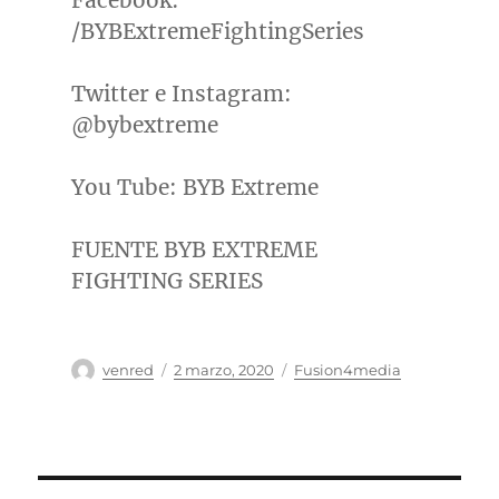
Facebook:
/BYBExtremeFightingSeries
Twitter e Instagram:
@bybextreme
You Tube: BYB Extreme
FUENTE BYB EXTREME
FIGHTING SERIES
Autor
Publicado
Categorías
venred
2 marzo, 2020
Fusion4media
el