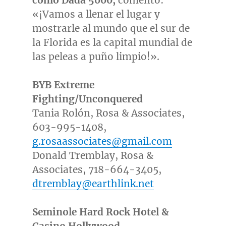
como
Dada 5000,
comentó:
«¡Vamos a llenar el lugar y
mostrarle al mundo que el sur de
la
Florida
es la capital mundial de
las peleas a puño limpio!».
BYB Extreme
Fighting/Unconquered
Tania Rolón, Rosa & Associates,
603-995-1408,
g.rosaassociates@gmail.com
Donald Tremblay
, Rosa &
Associates, 718-664-3405,
dtremblay@earthlink.net
Seminole Hard Rock Hotel &