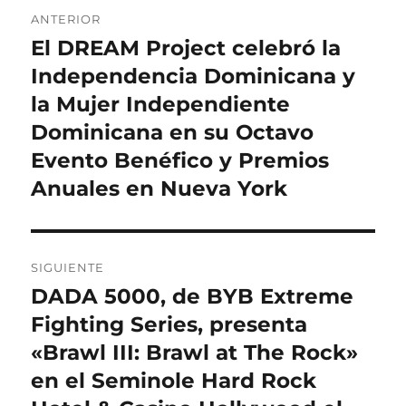
Navegación
ANTERIOR
de
El DREAM Project celebró la
Entrada
anterior:
Independencia Dominicana y
entradas
la Mujer Independiente
Dominicana en su Octavo
Evento Benéfico y Premios
Anuales en Nueva York
SIGUIENTE
DADA 5000, de BYB Extreme
Entrada
siguiente:
Fighting Series, presenta
«Brawl III: Brawl at The Rock»
en el Seminole Hard Rock