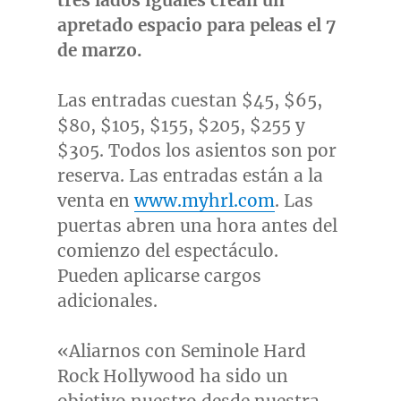
tres lados iguales crean un
apretado espacio para peleas el 7
de marzo.
Las entradas cuestan
$45
,
$65
,
$80
,
$105
,
$155
,
$205
,
$255
y
$305
. Todos los asientos son por
reserva. Las entradas están a la
venta en
www.myhrl.com
. Las
puertas abren una hora antes del
comienzo del espectáculo.
Pueden aplicarse cargos
adicionales.
«Aliarnos con Seminole Hard
Rock Hollywood ha sido un