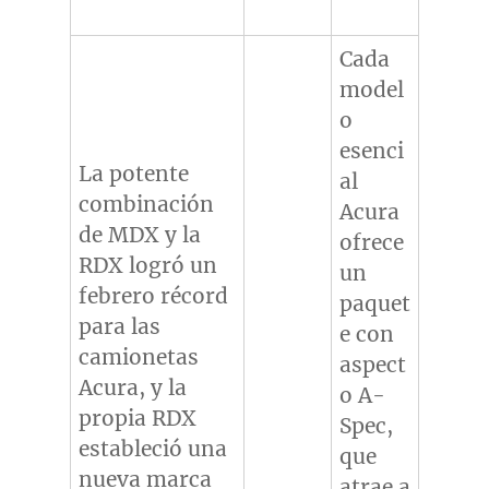
Cada
model
o
esenci
La potente
al
combinación
Acura
de MDX y la
ofrece
RDX logró un
un
febrero récord
paquet
para las
e con
camionetas
aspect
Acura, y la
o A-
propia RDX
Spec,
estableció una
que
nueva marca
atrae a