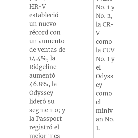
HR-V
No. 1 y
estableció
No. 2,
un nuevo
la CR-
récord con
V
un aumento
como
de ventas de
la CUV
14.4%, la
No. 1 y
Ridgeline
el
aumentó
Odyss
46.8%, la
ey
Odyssey
como
lideró su
el
segmento; y
miniv
la Passport
an No.
registró el
1.
mejor mes