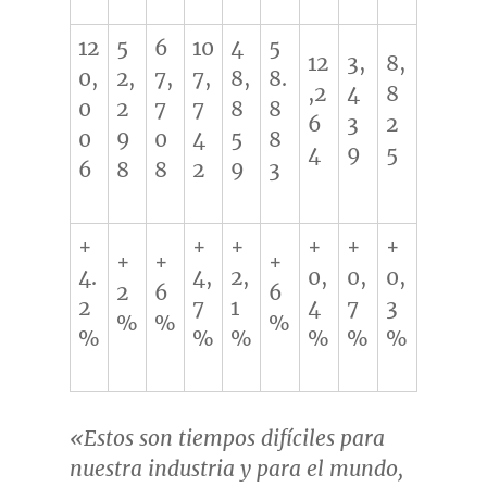
12
5
6
10
4
5
12
3,
8,
0,
2,
7,
7,
8,
8.
,2
4
8
0
2
7
7
8
8
6
3
2
0
9
0
4
5
8
4
9
5
6
8
8
2
9
3
+
+
+
+
+
+
+
+
+
4.
4,
2,
0,
0,
0,
2
6
6
2
7
1
4
7
3
%
%
%
%
%
%
%
%
%
«Estos son tiempos difíciles para
nuestra industria y para el mundo,