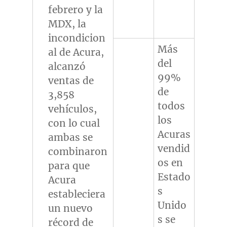
febrero y la
MDX, la
incondicion
Más
al de Acura,
del
alcanzó
99%
ventas de
de
3,858
todos
vehículos,
los
con lo cual
Acuras
ambas se
vendid
combinaron
os en
para que
Estado
Acura
s
estableciera
Unido
un nuevo
s se
récord de