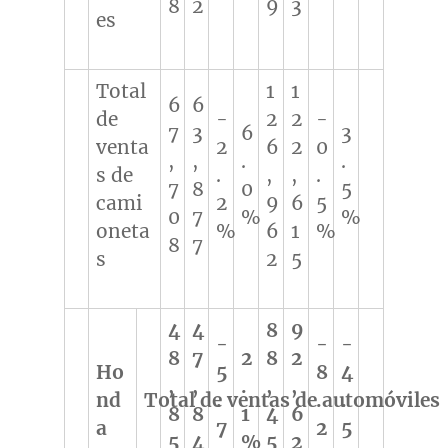
8
2
9
3
es
Total
1
1
6
6
de
-
2
2
-
7
3
6
3
venta
2
6
2
0
,
,
.
.
s de
.
,
,
.
7
8
0
5
cami
2
9
6
5
0
7
%
%
oneta
%
6
1
%
8
7
s
2
5
4
4
8
9
-
-
-
8
7
2
8
2
Ho
5
8
4
,
,
.
,
,
nd
Total de ventas de automóviles
.
.
.
8
8
1
4
6
a
7
2
5
5
4
%
5
2