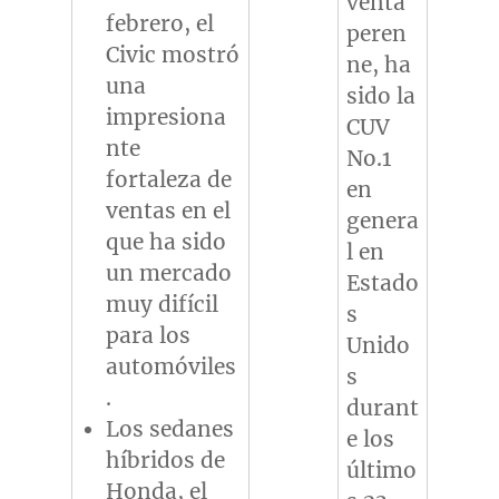
venta
febrero, el
peren
Civic mostró
ne, ha
una
sido la
impresiona
CUV
nte
No.1
fortaleza de
en
ventas en el
genera
que ha sido
l en
un mercado
Estado
muy difícil
s
para los
Unido
automóviles
s
.
durant
Los sedanes
e los
híbridos de
último
Honda, el