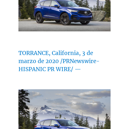
TORRANCE, California
, 3 de
marzo de 2020 /PRNewswire-
HISPANIC PR WIRE/ —