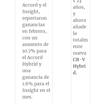
s 23
Accord y el
años,
Insight,
y
reportaron
ahora
ganancias
añade
en febrero,
la
con un
totalm
aumento de
ente
10.7% para
nueva
el Accord
CR-V
Hybrid y
Hybri
una
d.
ganancia de
1.6% para el
Insight en el
mes.