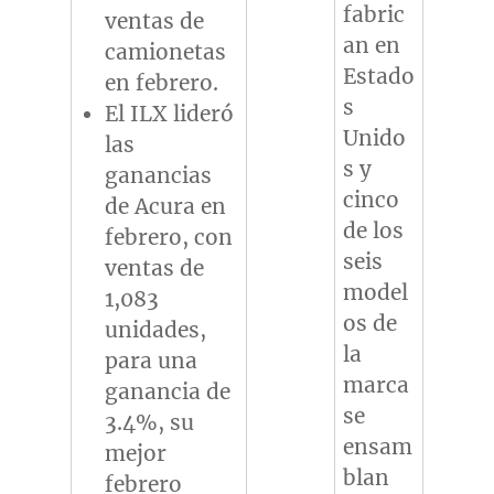
fabric
ventas de
an en
camionetas
Estado
en febrero.
s
El ILX lideró
Unido
las
s y
ganancias
cinco
de Acura en
de los
febrero, con
seis
ventas de
model
1,083
os de
unidades,
la
para una
marca
ganancia de
se
3.4%, su
ensam
mejor
blan
febrero