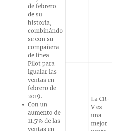
de febrero
de su
historia,
combinándo
se con su
compañera
de línea
Pilot para
igualar las
ventas en
febrero de
2019.
La CR-
Con un
V es
aumento de
una
11.5% de las
mejor
ventas en