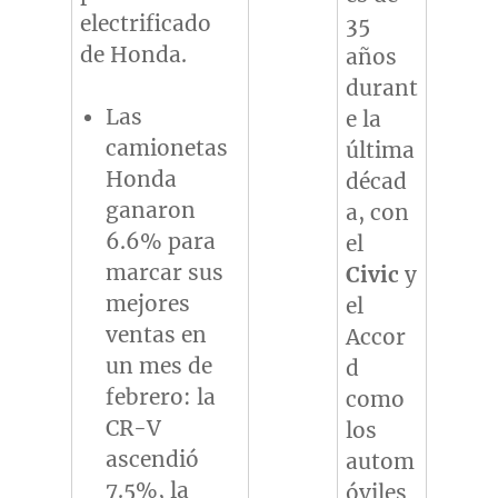
electrificado
35
de Honda.
años
durant
Las
e la
camionetas
última
Honda
décad
ganaron
a, con
6.6% para
el
marcar sus
Civic
y
mejores
el
ventas en
Accor
un mes de
d
febrero: la
como
CR-V
los
ascendió
autom
7.5%, la
óviles