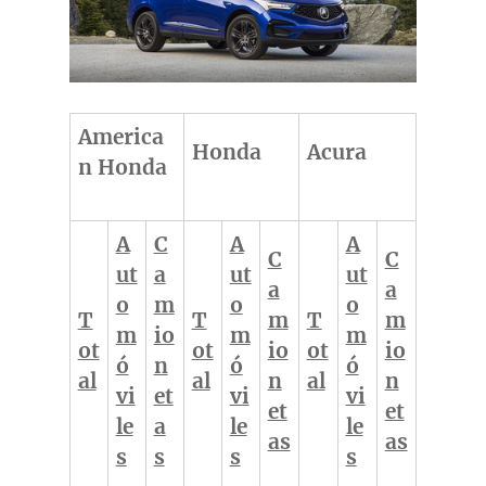
America
Honda
Acura
n Honda
A
C
A
A
C
C
ut
a
ut
ut
a
a
o
m
o
o
T
T
m
T
m
m
io
m
m
ot
ot
io
ot
io
ó
n
ó
ó
al
al
n
al
n
vi
et
vi
vi
et
et
le
a
le
le
as
as
s
s
s
s