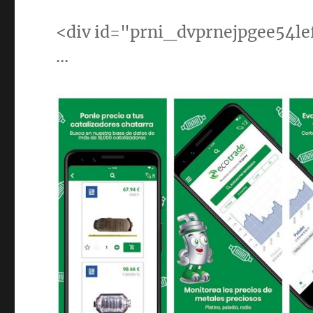
<div id="prni_dvprnejpgee54l
…