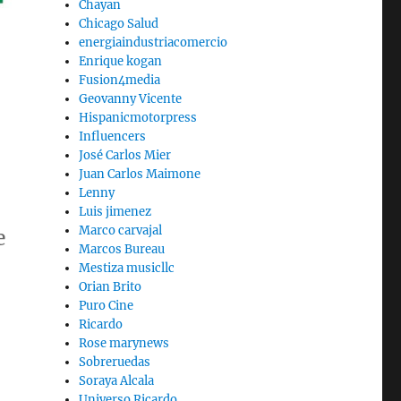
Chayan
Chicago Salud
energiaindustriacomercio
Enrique kogan
Fusion4media
Geovanny Vicente
Hispanicmotorpress
Influencers
José Carlos Mier
Juan Carlos Maimone
Lenny
Luis jimenez
Marco carvajal
e
Marcos Bureau
Mestiza musicllc
Orian Brito
Puro Cine
Ricardo
Rose marynews
Sobreruedas
Soraya Alcala
Universo Ricardo