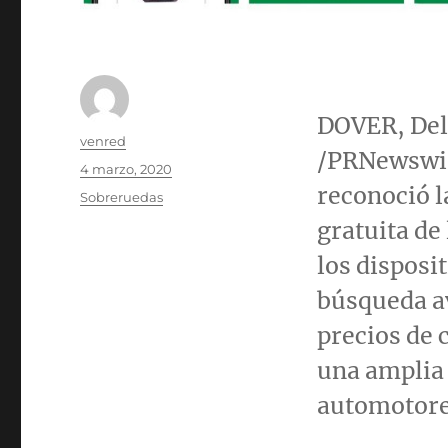
DOVER, De
Autor
venred
/PRNewswi
Publicado
4 marzo, 2020
el
reconoció l
Categorías
Sobreruedas
gratuita de
los disposi
búsqueda a
precios de 
una amplia
automotore