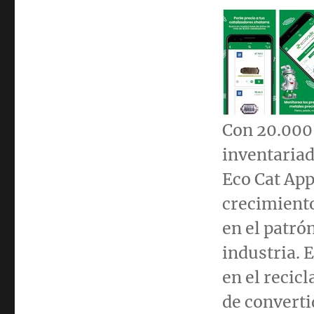
Con 20.000 
inventariado
Eco Cat App
crecimiento
en el patró
industria. 
en el recic
de converti