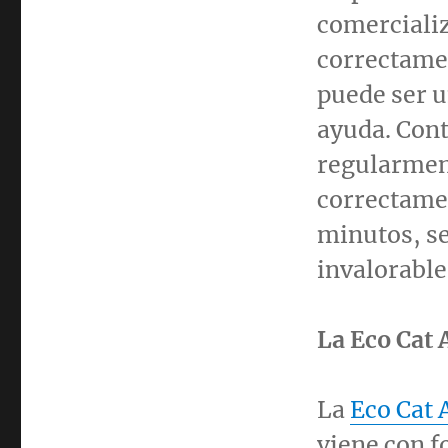
comercializ
correctame
puede ser u
ayuda. Cont
regularment
correctamen
minutos, s
invalorable
La Eco Cat
La
Eco Cat 
viene con f