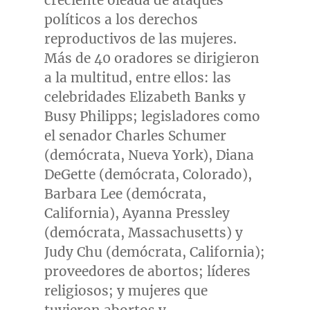
creciente oleada de ataques
políticos a los derechos
reproductivos de las mujeres.
Más de 40 oradores se dirigieron
a la multitud, entre ellos: las
celebridades
Elizabeth Banks
y
Busy Philipps; legisladores como
el senador
Charles Schumer
(demócrata,
Nueva York
),
Diana
DeGette
(demócrata,
Colorado
),
Barbara Lee
(demócrata,
California
),
Ayanna Pressley
(demócrata,
Massachusetts
) y
Judy Chu
(demócrata,
California
);
proveedores de abortos; líderes
religiosos; y mujeres que