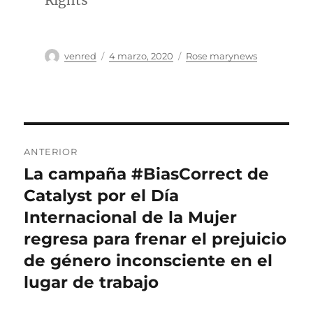
Rights
Autor
Publicado
Categorías
venred
4 marzo, 2020
Rose marynews
el
Navegación
ANTERIOR
de
La campaña #BiasCorrect de
Entrada
anterior:
Catalyst por el Día
entradas
Internacional de la Mujer
regresa para frenar el prejuicio
de género inconsciente en el
lugar de trabajo