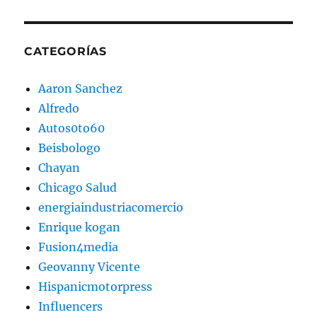
CATEGORÍAS
Aaron Sanchez
Alfredo
Autos0to60
Beisbologo
Chayan
Chicago Salud
energiaindustriacomercio
Enrique kogan
Fusion4media
Geovanny Vicente
Hispanicmotorpress
Influencers