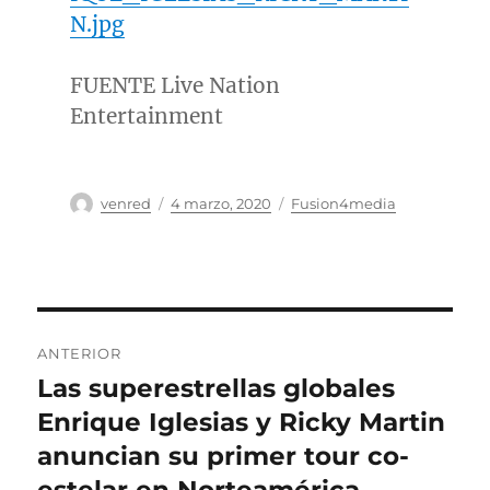
N.jpg
FUENTE Live Nation
Entertainment
Autor
Publicado
Categorías
venred
4 marzo, 2020
Fusion4media
el
Navegación
ANTERIOR
de
Las superestrellas globales
Entrada
anterior:
Enrique Iglesias y Ricky Martin
entradas
anuncian su primer tour co-
estelar en Norteamérica