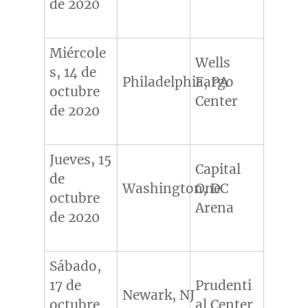
de 2020
Miércole
Wells
s, 14 de
Philadelphia, PA
Fargo
octubre
Center
de 2020
Jueves, 15
Capital
de
Washington, DC
One
octubre
Arena
de 2020
Sábado,
17 de
Prudenti
Newark, NJ
octubre
al Center