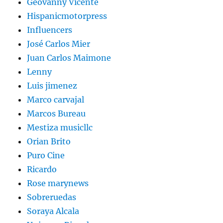
Geovanny Vicente
Hispanicmotorpress
Influencers
José Carlos Mier
Juan Carlos Maimone
Lenny
Luis jimenez
Marco carvajal
Marcos Bureau
Mestiza musicllc
Orian Brito
Puro Cine
Ricardo
Rose marynews
Sobreruedas
Soraya Alcala