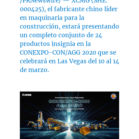
/PRNewswire/ — XCMG (SHE:
000425), el fabricante chino líder
en maquinaria para la
construcción, estará presentando
un completo conjunto de 24
productos insignia en la
CONEXPO-CON/AGG 2020 que se
celebrará en
Las Vegas
del 10 al 14
de marzo.