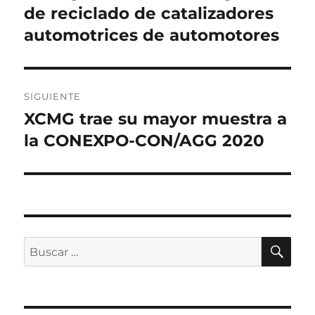
de reciclado de catalizadores
automotrices de automotores
SIGUIENTE
XCMG trae su mayor muestra a
Entrada
siguiente:
la CONEXPO-CON/AGG 2020
BU
Buscar
por: