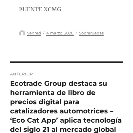
FUENTE XCMG
Autor
Publicado
Categorías
venred
4 marzo, 2020
Sobreruedas
el
Navegación
ANTERIOR
de
Ecotrade Group destaca su
Entrada
anterior:
herramienta de libro de
entradas
precios digital para
catalizadores automotrices –
‘Eco Cat App’ aplica tecnología
del siglo 21 al mercado global