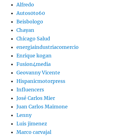
Alfredo
Autos0to60
Beisbologo
Chayan
Chicago Salud
energiaindustriacomercio
Enrique kogan
Fusion4media
Geovanny Vicente
Hispanicmotorpress
Influencers
José Carlos Mier
Juan Carlos Maimone
Lenny
Luis jimenez
Marco carvajal