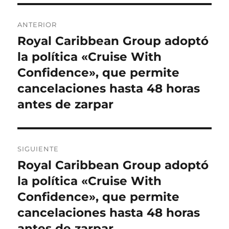
Navegación
ANTERIOR
de
Royal Caribbean Group adoptó
Entrada
anterior:
la política «Cruise With
entradas
Confidence», que permite
cancelaciones hasta 48 horas
antes de zarpar
SIGUIENTE
Royal Caribbean Group adoptó
Entrada
siguiente:
la política «Cruise With
Confidence», que permite
cancelaciones hasta 48 horas
antes de zarpar