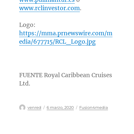
www.rclinvestor.com
.
Logo:
https://mma.prnewswire.com/m
edia/677715/RCL_Logo.jpg
FUENTE Royal Caribbean Cruises
Ltd.
Autor
Publicado
Categorías
venred
6 marzo, 2020
Fusion4media
el