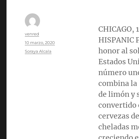
CHICAGO
,
Autor
venred
HISPANIC P
Publicado
10 marzo, 2020
el
honor al so
Categorías
Soraya Alcala
Estados Uni
número uno
combina la 
de limón y s
convertido 
cervezas de
cheladas me
creciendo e