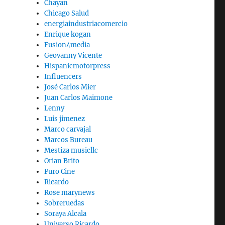
Chayan
Chicago Salud
energiaindustriacomercio
Enrique kogan
Fusion4media
Geovanny Vicente
Hispanicmotorpress
Influencers
José Carlos Mier
Juan Carlos Maimone
Lenny
Luis jimenez
Marco carvajal
Marcos Bureau
Mestiza musicllc
Orian Brito
Puro Cine
Ricardo
Rose marynews
Sobreruedas
Soraya Alcala
Universo Ricardo