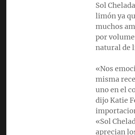
Sol Chelada
limón ya qu
muchos aman
por volumen
natural de l
«Nos emocio
misma recet
uno en el 
dijo
Katie 
importacio
«Sol Chelad
aprecian l