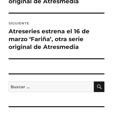
original de Atresmedia
SIGUIENTE
Atreseries estrena el 16 de
Entrada
siguiente:
marzo ‘Fariña’, otra serie
original de Atresmedia
BU
Buscar
por: