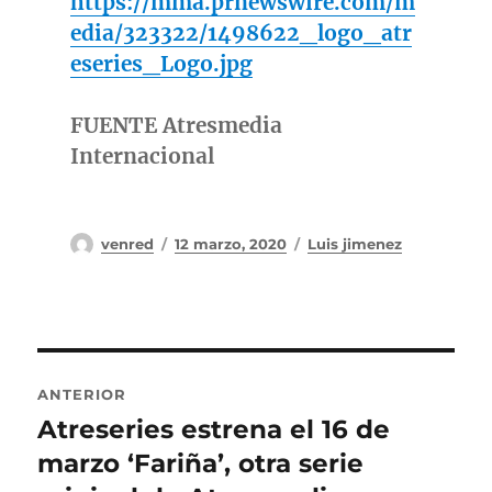
https://mma.prnewswire.com/m
edia/323322/1498622_logo_atr
eseries_Logo.jpg
FUENTE Atresmedia
Internacional
Autor
Publicado
Categorías
venred
12 marzo, 2020
Luis jimenez
el
Navegación
ANTERIOR
de
Atreseries estrena el 16 de
Entrada
anterior:
marzo ‘Fariña’, otra serie
entradas