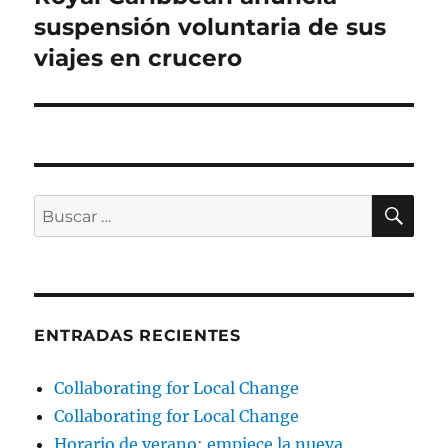
siguiente:
suspensión voluntaria de sus
viajes en crucero
BU
Buscar
por:
ENTRADAS RECIENTES
Collaborating for Local Change
Collaborating for Local Change
Horario de verano: empiece la nueva