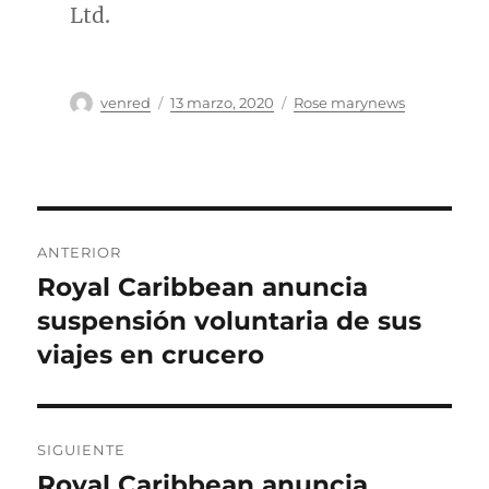
Ltd.
Autor
Publicado
Categorías
venred
13 marzo, 2020
Rose marynews
el
Navegación
ANTERIOR
de
Royal Caribbean anuncia
Entrada
anterior:
suspensión voluntaria de sus
entradas
viajes en crucero
SIGUIENTE
Royal Caribbean anuncia
Entrada