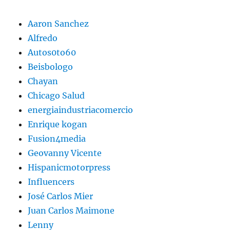
Aaron Sanchez
Alfredo
Autos0to60
Beisbologo
Chayan
Chicago Salud
energiaindustriacomercio
Enrique kogan
Fusion4media
Geovanny Vicente
Hispanicmotorpress
Influencers
José Carlos Mier
Juan Carlos Maimone
Lenny