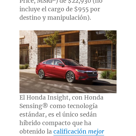
Price, MSRP
) de
$22,930
(no
incluye el cargo de
$955
por
destino y manipulación).
El Honda Insight, con Honda
Sensing® como tecnología
estándar, es el único sedán
híbrido compacto que ha
obtenido la
calificación
mejor