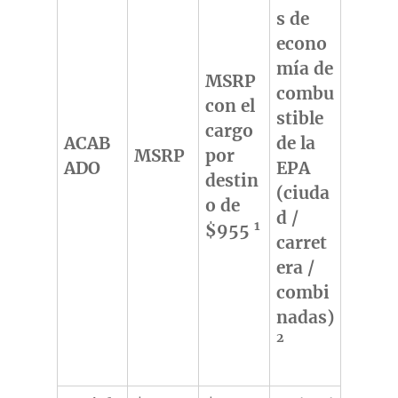
s de
econo
mía de
MSRP
combu
con el
stible
cargo
ACAB
de la
MSRP
por
ADO
EPA
destin
(ciuda
o de
d /
1
$955
carret
era /
combi
nadas)
2