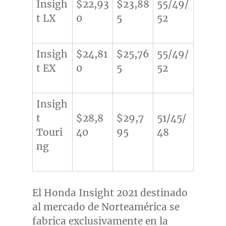
Insigh
$22,93
$23,88
55/49/
t LX
0
5
52
Insigh
$24,81
$25,76
55/49/
t EX
0
5
52
Insigh
t
$28,8
$29,7
51/45/
Touri
40
95
48
ng
El Honda Insight 2021 destinado
al mercado de Norteamérica se
fabrica exclusivamente en la