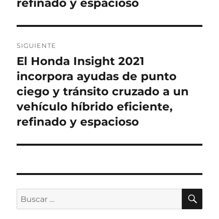
refinado y espacioso
SIGUIENTE
El Honda Insight 2021
Entrada
siguiente:
incorpora ayudas de punto
ciego y tránsito cruzado a un
vehículo híbrido eficiente,
refinado y espacioso
BU
Buscar
por: