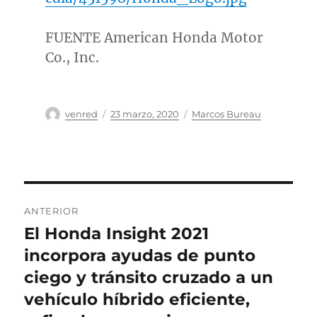
FUENTE American Honda Motor
Co., Inc.
Autor
Publicado
Categorías
venred
23 marzo, 2020
Marcos Bureau
el
Navegación
ANTERIOR
de
El Honda Insight 2021
Entrada
anterior:
incorpora ayudas de punto
entradas
ciego y tránsito cruzado a un
vehículo híbrido eficiente,