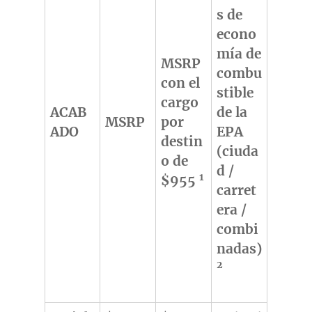
s de
econo
mía de
MSRP
combu
con el
stible
cargo
ACAB
de la
MSRP
por
ADO
EPA
destin
(ciuda
o de
d /
1
$955
carret
era /
combi
nadas)
2