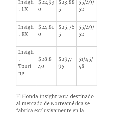
Insigh
$22,93
$23,88
55/49/
t LX
0
5
52
Insigh
$24,81
$25,76
55/49/
t EX
0
5
52
Insigh
t
$28,8
$29,7
51/45/
Touri
40
95
48
ng
El Honda Insight 2021 destinado
al mercado de Norteamérica se
fabrica exclusivamente en la