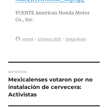
FUENTE American Honda Motor
Co., Inc.
Autor
Publicado
Categorías
venred
23 marzo, 2020
Soraya Alcala
el
Navegación
ANTERIOR
de
Mexicalenses votaron por no
Entrada
anterior:
instalación de cervecera:
entradas
Activistas