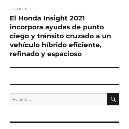
SIGUIENTE
El Honda Insight 2021
Entrada
siguiente:
incorpora ayudas de punto
ciego y tránsito cruzado a un
vehículo híbrido eficiente,
refinado y espacioso
BU
Buscar
por: