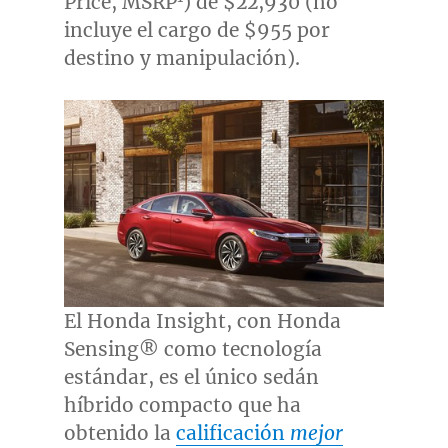
Price, MSRP
) de
$22,930
(no
incluye el cargo de
$955
por
destino y manipulación).
El Honda Insight, con Honda
Sensing® como tecnología
estándar, es el único sedán
híbrido compacto que ha
obtenido la
calificación
mejor