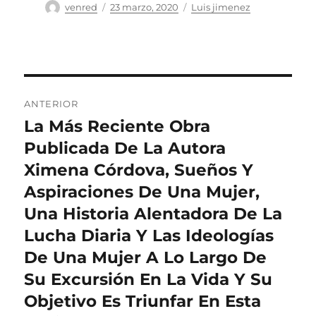
Autor
Publicado
Categorías
venred
23 marzo, 2020
Luis jimenez
el
Navegación
ANTERIOR
de
La Más Reciente Obra
Entrada
anterior:
Publicada De La Autora
entradas
Ximena Córdova, Sueños Y
Aspiraciones De Una Mujer,
Una Historia Alentadora De La
Lucha Diaria Y Las Ideologías
De Una Mujer A Lo Largo De
Su Excursión En La Vida Y Su
Objetivo Es Triunfar En Esta