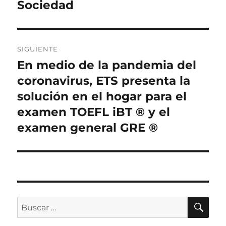
Sociedad
SIGUIENTE
En medio de la pandemia del
Entrada
siguiente:
coronavirus, ETS presenta la
solución en el hogar para el
examen TOEFL iBT ® y el
examen general GRE ®
BU
Buscar
por: