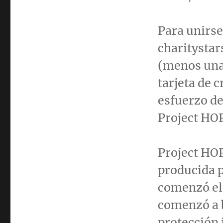
Para unirs
charitysta
(menos una
tarjeta de 
esfuerzo de
Project HO
Project HOP
producida 
comenzó el 
comenzó a b
protección 