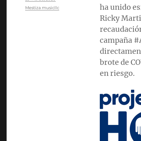
el
ha unido es
Categorías
Mestiza musicllc
Ricky Mart
recaudació
campaña #A
directament
brote de CO
en riesgo.