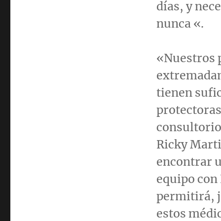
días, y nec
nunca «.
«Nuestros p
extremadam
tienen sufi
protectoras
consultorio
Ricky Mart
encontrar 
equipo con 
permitirá, j
estos médic