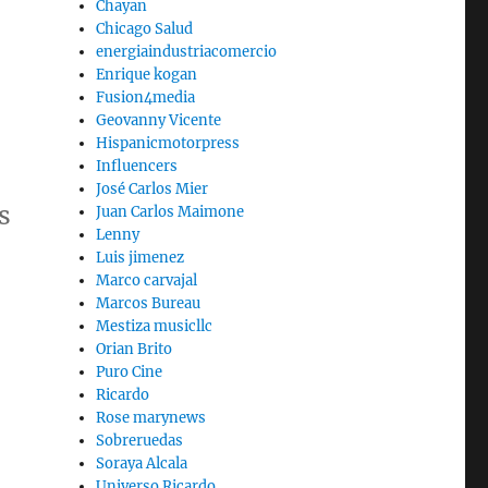
Chayan
Chicago Salud
energiaindustriacomercio
Enrique kogan
Fusion4media
Geovanny Vicente
Hispanicmotorpress
Influencers
José Carlos Mier
s
Juan Carlos Maimone
Lenny
Luis jimenez
Marco carvajal
Marcos Bureau
Mestiza musicllc
Orian Brito
Puro Cine
Ricardo
Rose marynews
Sobreruedas
Soraya Alcala
Universo Ricardo