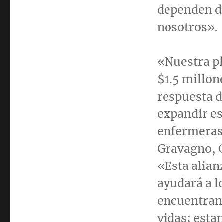
dependen de
nosotros».
«Nuestra pl
$1.5
millone
respuesta d
expandir es
enfermeras
Gravagno
,
«Esta alia
ayudará a l
encuentran
vidas; esta