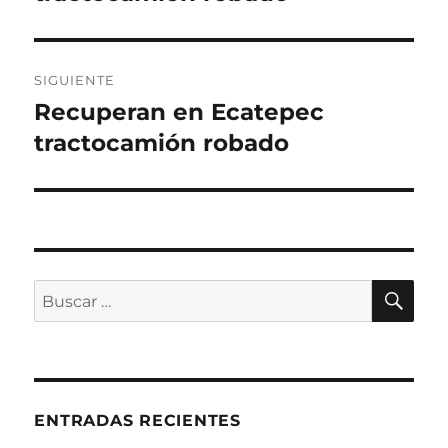
SIGUIENTE
Recuperan en Ecatepec
Entrada
siguiente:
tractocamión robado
BU
Buscar
por:
ENTRADAS RECIENTES