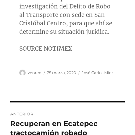
investigación del Delito de
Robo
al Transporte
con sede en San
Cristóbal Centro, para que ahí se
determine su situación jurídica.
SOURCE NOTIMEX
Autor
Publicado
Categorías
venred
25 marzo, 2020
José Carlos Mier
el
Navegación
ANTERIOR
de
Recuperan en Ecatepec
Entrada
anterior:
tractocamión robado
entradas