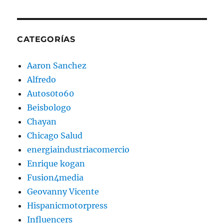
CATEGORÍAS
Aaron Sanchez
Alfredo
Autos0to60
Beisbologo
Chayan
Chicago Salud
energiaindustriacomercio
Enrique kogan
Fusion4media
Geovanny Vicente
Hispanicmotorpress
Influencers