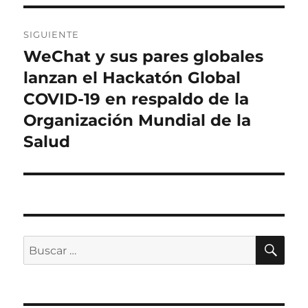
SIGUIENTE
WeChat y sus pares globales
Entrada
siguiente:
lanzan el Hackatón Global
COVID-19 en respaldo de la
Organización Mundial de la
Salud
BU
Buscar
por: