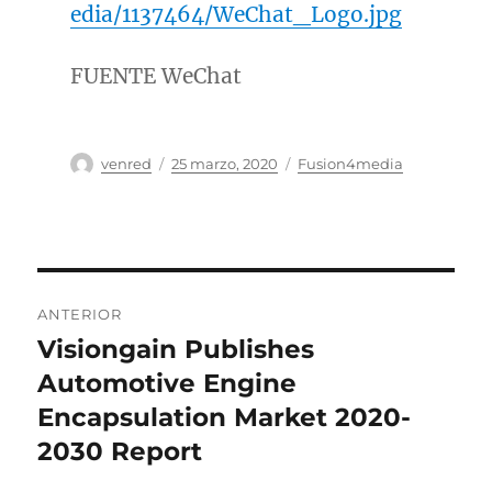
edia/1137464/WeChat_Logo.jpg
FUENTE WeChat
Autor
Publicado
Categorías
venred
25 marzo, 2020
Fusion4media
el
Navegación
ANTERIOR
de
Visiongain Publishes
Entrada
anterior:
Automotive Engine
entradas
Encapsulation Market 2020-
2030 Report