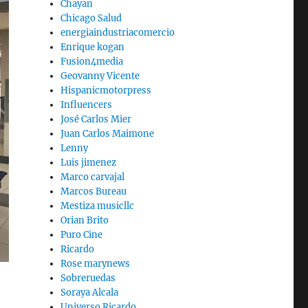
Chayan
Chicago Salud
energiaindustriacomercio
Enrique kogan
Fusion4media
Geovanny Vicente
Hispanicmotorpress
Influencers
José Carlos Mier
Juan Carlos Maimone
Lenny
Luis jimenez
Marco carvajal
Marcos Bureau
Mestiza musicllc
Orian Brito
Puro Cine
Ricardo
Rose marynews
Sobreruedas
Soraya Alcala
Universo Ricardo