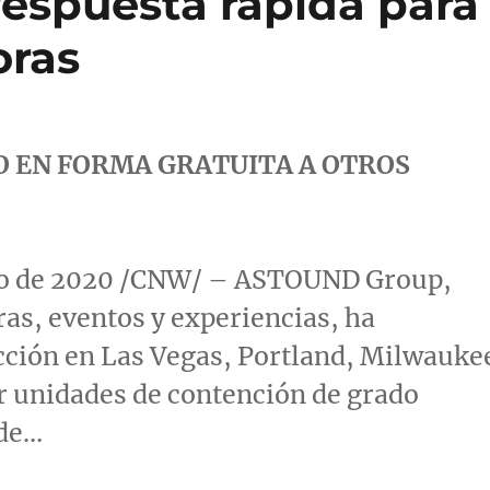
respuesta rápida para
oras
O EN FORMA GRATUITA A OTROS
zo de 2020 /CNW/ – ASTOUND Group,
as, eventos y experiencias, ha
cción en
Las Vegas
,
Portland
,
Milwauke
ar unidades de contención de grado
 de…