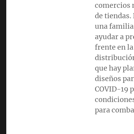
comercios m
de tiendas.
una familia
ayudar a pro
frente en l
distribuci
que hay pla
diseños par
COVID-19 pa
condiciones
para comba