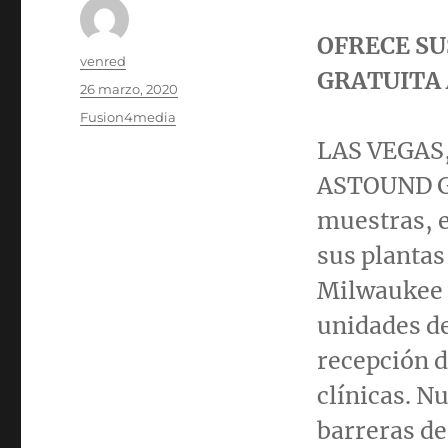
OFRECE SU
Autor
venred
GRATUITA 
Publicado
26 marzo, 2020
el
Categorías
Fusion4media
LAS VEGAS
ASTOUND Gr
muestras, e
sus plantas
Milwaukee
unidades d
recepción d
clínicas. N
barreras de