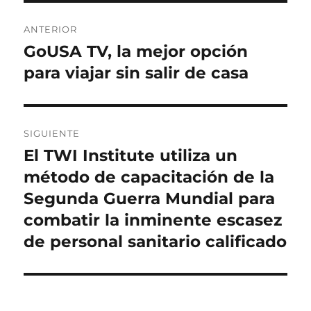
Navegación
ANTERIOR
de
GoUSA TV, la mejor opción
Entrada
anterior:
para viajar sin salir de casa
entradas
SIGUIENTE
El TWI Institute utiliza un
Entrada
siguiente:
método de capacitación de la
Segunda Guerra Mundial para
combatir la inminente escasez
de personal sanitario calificado