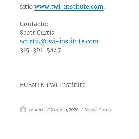
sitio
www.twi-institute.com
.
Contacto:
Scott Curtis
scurtis@twi-institute.com
315-391-5847
FUENTE TWI Institute
Autor
Publicado
Categorías
venred
26 marzo, 2020
Soraya Alcala
el