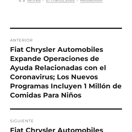
el
Navegación
ANTERIOR
de
Fiat Chrysler Automobiles
Entrada
anterior:
Expande Operaciones de
entradas
Ayuda Relacionadas con el
Coronavirus; Los Nuevos
Programas Incluyen 1 Millón de
Comidas Para Niños
SIGUIENTE
Fiat Chrysler Automobiles
Entrada