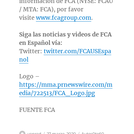
información de FCA (NYSE: FCAU
/ MTA: FCA), por favor
visite
www.fcagroup.com
.
Siga las noticias y videos de FCA
en Español vía:
Twitter:
twitter.com/FCAUSEspa
nol
Logo –
https://mma.prnewswire.com/m
edia/722513/FCA_Logo.jpg
FUENTE FCA
Autor
Publicado
Categorías
venred
27 marzo, 2020
Autos0to60