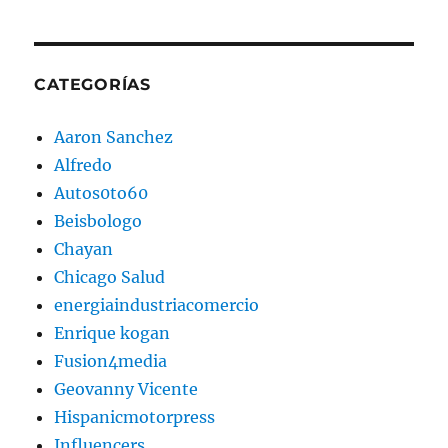
CATEGORÍAS
Aaron Sanchez
Alfredo
Autos0to60
Beisbologo
Chayan
Chicago Salud
energiaindustriacomercio
Enrique kogan
Fusion4media
Geovanny Vicente
Hispanicmotorpress
Influencers