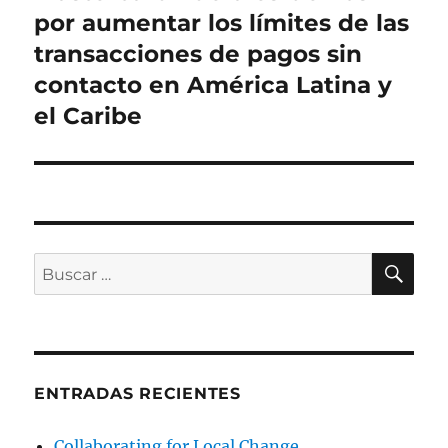
siguiente:
por aumentar los límites de las
transacciones de pagos sin
contacto en América Latina y
el Caribe
BU
Buscar
por:
ENTRADAS RECIENTES
Collaborating for Local Change