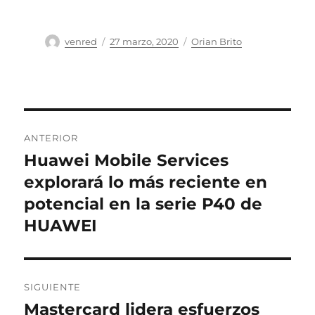
Autor
Publicado
Categorías
venred
27 marzo, 2020
Orian Brito
el
Navegación
ANTERIOR
de
Huawei Mobile Services
Entrada
anterior:
explorará lo más reciente en
entradas
potencial en la serie P40 de
HUAWEI
SIGUIENTE
Mastercard lidera esfuerzos
Entrada