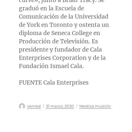
curve», junto a
Brian Tracy
. Se
graduó en la Escuela de
Comunicación de la Universidad
de
York
en
Toronto
y ostenta un
diploma de
Seneca College
en
Producción de Televisión. Es
presidente y fundador de Cala
Enterprises Corporation y de la
Fundación
Ismael Cala
.
FUENTE Cala Enterprises
Autor
Publicado
Categorías
venred
31 marzo, 2020
Mestiza musicllc
el