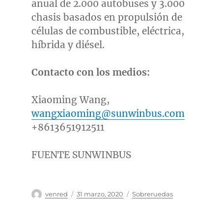
anual de 2.000 autobuses y 3.000
chasis basados en propulsión de
células de combustible, eléctrica,
híbrida y diésel.
Contacto con los medios:
Xiaoming Wang
,
wangxiaoming@sunwinbus.com
+8613651912511
FUENTE SUNWINBUS
Autor
Publicado
Categorías
venred
31 marzo, 2020
Sobreruedas
el