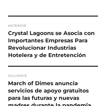
Navegación
ANTERIOR
de
Crystal Lagoons se Asocia con
Entrada
anterior:
Importantes Empresas Para
entradas
Revolucionar Industrias
Hotelera y de Entretención
SIGUIENTE
March of Dimes anuncia
Entrada
siguiente:
servicios de apoyo gratuitos
para las futuras y nuevas
madres durante la pandemia