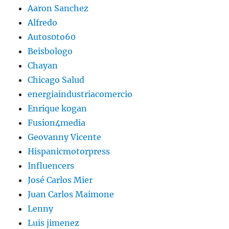
Aaron Sanchez
Alfredo
Autos0to60
Beisbologo
Chayan
Chicago Salud
energiaindustriacomercio
Enrique kogan
Fusion4media
Geovanny Vicente
Hispanicmotorpress
Influencers
José Carlos Mier
Juan Carlos Maimone
Lenny
Luis jimenez