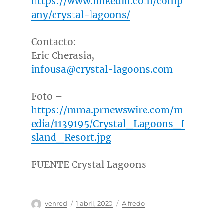
https://www.linkedin.com/comp
any/crystal-lagoons/
Contacto:
Eric Cherasia
,
infousa@crystal-lagoons.com
Foto –
https://mma.prnewswire.com/m
edia/1139195/Crystal_Lagoons_I
sland_Resort.jpg
FUENTE Crystal Lagoons
Autor
Publicado
Categorías
venred
1 abril, 2020
Alfredo
el