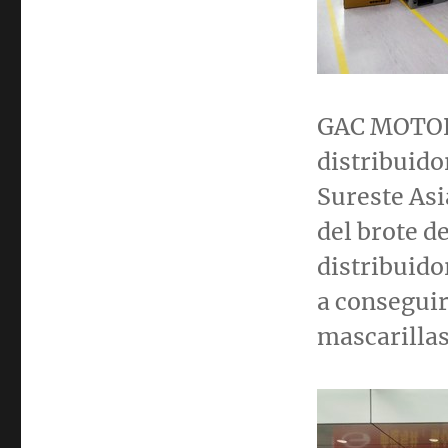
GAC MOTOR 
distribuido
Sureste Asi
del brote d
distribuido
a conseguir
mascarillas