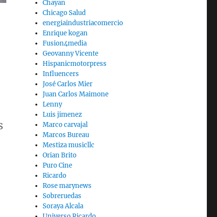
Chayan
Chicago Salud
energiaindustriacomercio
Enrique kogan
Fusion4media
Geovanny Vicente
Hispanicmotorpress
Influencers
José Carlos Mier
Juan Carlos Maimone
Lenny
Luis jimenez
s
Marco carvajal
Marcos Bureau
Mestiza musicllc
Orian Brito
Puro Cine
Ricardo
Rose marynews
Sobreruedas
Soraya Alcala
Universo Ricardo