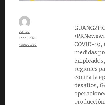
GUANGZHOU
Autor
venred
/PRNewswir
Publicado
1 abril, 2020
el
COVID-19, 
Categorías
Autos0to60
medidas pre
empleados, 
regiones pa
contra la e
desafíos, 
operaciones
producción 