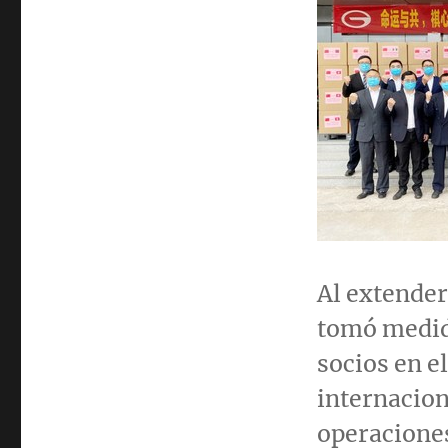
Al extende
tomó medida
socios en e
internacion
operaciones