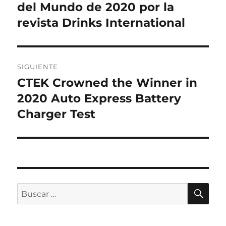
del Mundo de 2020 por la
revista Drinks International
SIGUIENTE
CTEK Crowned the Winner in
Entrada
siguiente:
2020 Auto Express Battery
Charger Test
BU
Buscar
por: