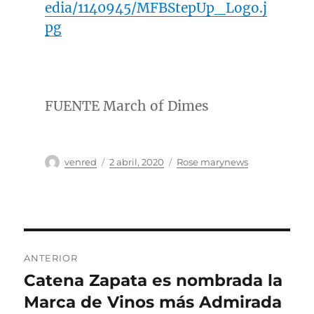
edia/1140945/MFBStepUp_Logo.j
pg
FUENTE March of Dimes
Autor
Publicado
Categorías
venred
2 abril, 2020
Rose marynews
el
Navegación
ANTERIOR
de
Catena Zapata es nombrada la
Entrada
anterior:
Marca de Vinos más Admirada
entradas