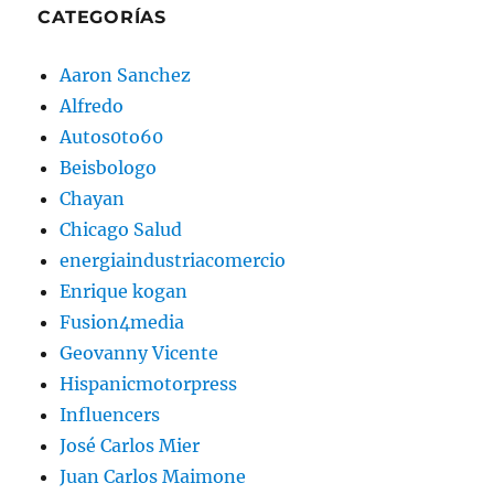
CATEGORÍAS
Aaron Sanchez
Alfredo
Autos0to60
Beisbologo
Chayan
Chicago Salud
energiaindustriacomercio
Enrique kogan
Fusion4media
Geovanny Vicente
Hispanicmotorpress
Influencers
José Carlos Mier
Juan Carlos Maimone