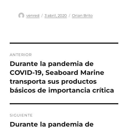
Autor
Publicado
Categorías
venred
3 abril, 2020
Orian Brito
el
Navegación
ANTERIOR
de
Durante la pandemia de
Entrada
anterior:
COVID-19, Seaboard Marine
entradas
transporta sus productos
básicos de importancia crítica
SIGUIENTE
Durante la pandemia de
Entrada