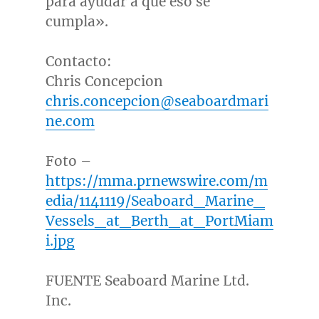
para ayudar a que eso se
cumpla».
Contacto:
Chris Concepcion
chris.concepcion@seaboardmari
ne.com
Foto –
https://mma.prnewswire.com/m
edia/1141119/Seaboard_Marine_
Vessels_at_Berth_at_PortMiam
i.jpg
FUENTE Seaboard Marine Ltd.
Inc.