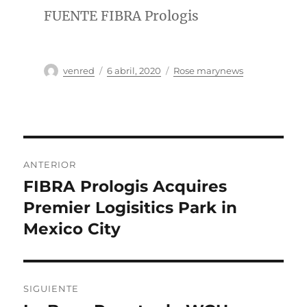
FUENTE FIBRA Prologis
Autor
Publicado
Categorías
venred
6 abril, 2020
Rose marynews
el
Navegación
ANTERIOR
de
FIBRA Prologis Acquires
Entrada
anterior:
Premier Logisitics Park in
entradas
Mexico City
SIGUIENTE