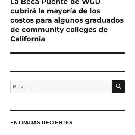
La Beca Puente de WGU
Entrada
siguiente:
cubrirá la mayoría de los
costos para algunos graduados
de community colleges de
California
BU
Buscar
por:
ENTRADAS RECIENTES