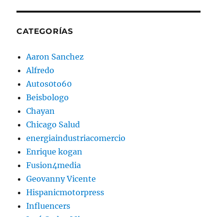
CATEGORÍAS
Aaron Sanchez
Alfredo
Autos0to60
Beisbologo
Chayan
Chicago Salud
energiaindustriacomercio
Enrique kogan
Fusion4media
Geovanny Vicente
Hispanicmotorpress
Influencers