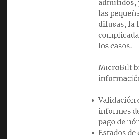
admitidos, 
las pequeñ
difusas, la 
complicada
los casos.
MicroBilt b
información
Validación
informes d
pago de nó
Estados de 