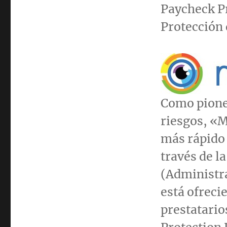
Paycheck P
Protección 
Como pioner
riesgos, «M
más rápido 
través de l
(Administr
está ofreci
prestatario