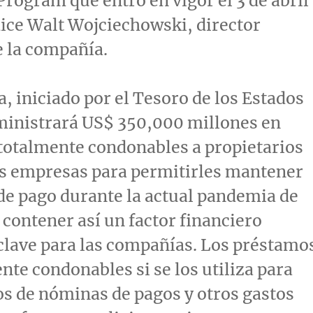
Program que entró en vigor el 3 de abril
dice
Walt Wojciechowski
, director
e la compañía.
, iniciado por el
Tesoro de
los Estados
ministrará US$ 350,000 millones en
totalmente condonables a propietarios
s empresas para permitirles mantener
e pago durante la actual pandemia de
contener así un factor financiero
clave para las compañías. Los préstamo
nte condonables si se los utiliza para
os de nóminas de pagos y otros gastos