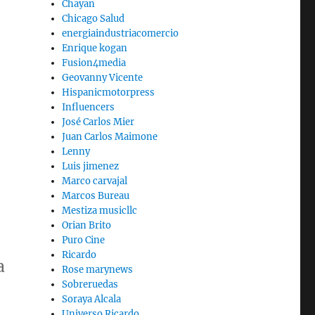
Chayan
Chicago Salud
energiaindustriacomercio
Enrique kogan
Fusion4media
Geovanny Vicente
Hispanicmotorpress
Influencers
José Carlos Mier
Juan Carlos Maimone
Lenny
Luis jimenez
Marco carvajal
Marcos Bureau
Mestiza musicllc
Orian Brito
Puro Cine
Ricardo
a
Rose marynews
Sobreruedas
Soraya Alcala
Universo Ricardo