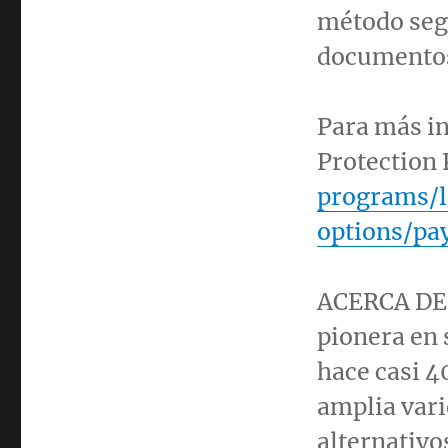
método segu
documentos 
Para más i
Protection
programs/l
options/pa
ACERCA DE 
pionera en 
hace casi 4
amplia vari
alternativo