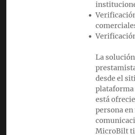
institucion
Verificació
comerciale
Verificació
La solución
prestamist
desde el sit
plataforma 
está ofreci
persona en 
comunicació
MicroBilt t