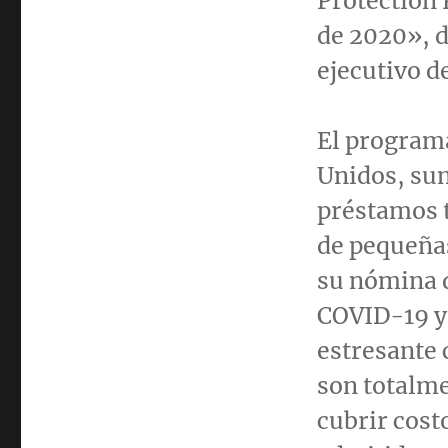
Protection 
de 2020», 
ejecutivo d
El programa
Unidos, su
préstamos 
de pequeña
su nómina d
COVID-19 y 
estresante 
son totalme
cubrir cost