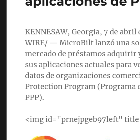
aplicaciones de 
KENNESAW, Georgia
, 7 de abr
WIRE/ — MicroBilt lanzó una so
mercado de préstamos adquirir y 
sus aplicaciones actuales para v
datos de organizaciones comerci
Protection Program (Programa d
PPP).
<img id="prnejpgeb97left" titl