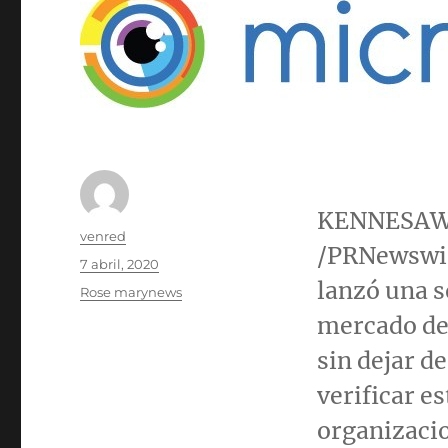
KENNESAW,
Autor
venred
/PRNewswi
Publicado
7 abril, 2020
el
lanzó una s
Categorías
Rose marynews
mercado de
sin dejar de
verificar e
organizacio