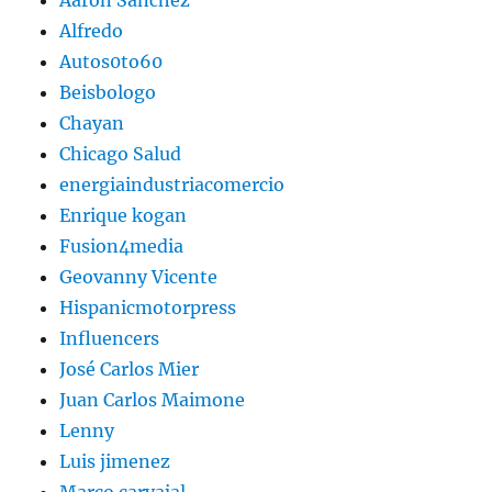
Aaron Sanchez
Alfredo
Autos0to60
Beisbologo
Chayan
Chicago Salud
energiaindustriacomercio
Enrique kogan
Fusion4media
Geovanny Vicente
Hispanicmotorpress
Influencers
José Carlos Mier
Juan Carlos Maimone
Lenny
Luis jimenez