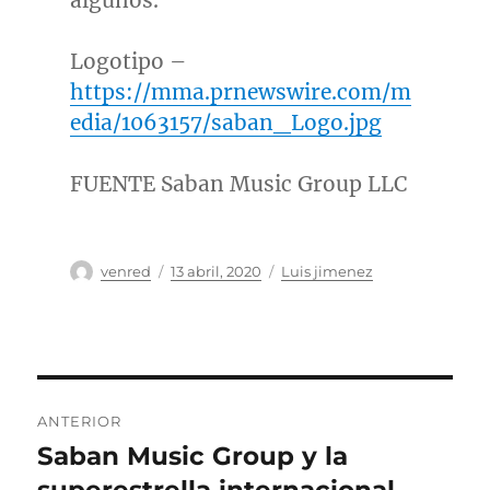
algunos.
Logotipo –
https://mma.prnewswire.com/m
edia/1063157/saban_Logo.jpg
FUENTE Saban Music Group LLC
Autor
Publicado
Categorías
venred
13 abril, 2020
Luis jimenez
el
Navegación
ANTERIOR
de
Saban Music Group y la
Entrada
anterior: