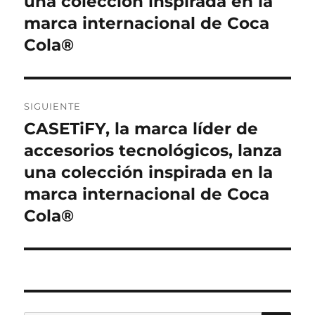
una colección inspirada en la
marca internacional de Coca
Cola®
SIGUIENTE
CASETiFY, la marca líder de
Entrada
siguiente:
accesorios tecnológicos, lanza
una colección inspirada en la
marca internacional de Coca
Cola®