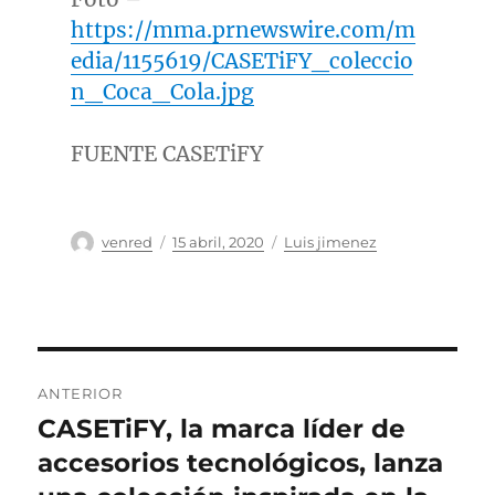
https://mma.prnewswire.com/m
edia/1155619/CASETiFY_coleccio
n_Coca_Cola.jpg
FUENTE CASETiFY
Autor
Publicado
Categorías
venred
15 abril, 2020
Luis jimenez
el
Navegación
ANTERIOR
de
CASETiFY, la marca líder de
Entrada
anterior:
accesorios tecnológicos, lanza
entradas