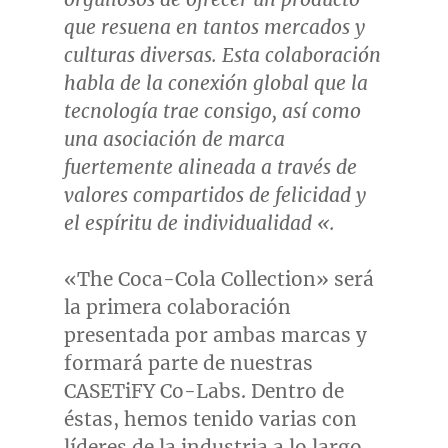
que resuena en tantos mercados y
culturas diversas. Esta colaboraci
ó
n
habla de la conexi
ó
n global que la
tecnolog
í
a trae consigo, as
í
como
una asociaci
ó
n de marca
fuertemente alineada a trav
é
s de
valores compartidos de felicidad y
el esp
í
ritu de individualidad «.
«The Coca-Cola Collection» será
la primera colaboración
presentada por ambas marcas y
formará parte de nuestras
CASETiFY Co-Labs. Dentro de
éstas, hemos tenido varias con
líderes de la industria a lo largo