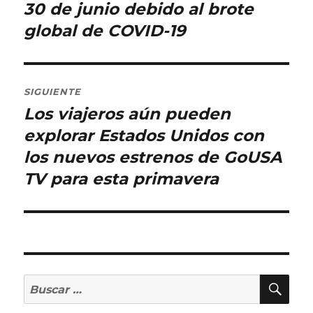
30 de junio debido al brote
global de COVID-19
SIGUIENTE
Los viajeros aún pueden
Entrada
siguiente:
explorar Estados Unidos con
los nuevos estrenos de GoUSA
TV para esta primavera
BU
Buscar
por: