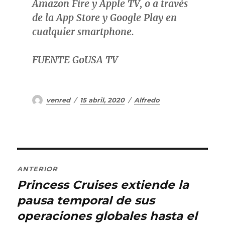
Amazon Fire y Apple TV, o a través
de la App Store y Google Play en
cualquier smartphone.
FUENTE GoUSA TV
Autor
Publicado
Categorías
venred
15 abril, 2020
Alfredo
el
Navegación
ANTERIOR
de
Princess Cruises extiende la
Entrada
anterior:
pausa temporal de sus
entradas
operaciones globales hasta el