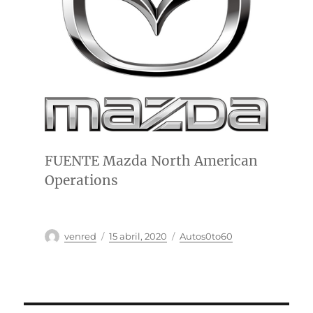
FUENTE Mazda North American
Operations
Autor
Publicado
Categorías
venred
15 abril, 2020
Autos0to60
el