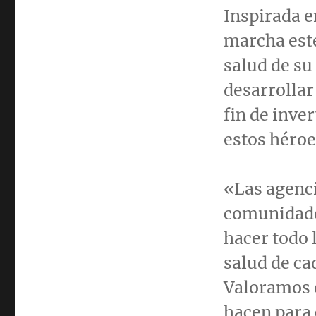
Inspirada e
marcha este
salud de su
desarrollar
fin de inver
estos héroes
«Las agenci
comunidade
hacer todo 
salud de ca
Valoramos 
hacen para 