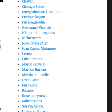
Chayan
Chicago Salud
energiaindustriacomercio
Enrique kogan
Fusion4media
Geovanny Vicente
Hispanicmotorpress
h
Influencers
José Carlos Mier
á
Juan Carlos Maimone
Lenny
Luis jimenez
Marco carvajal
Marcos Bureau
Mestiza musicllc
Orian Brito
Puro Cine
Ricardo
Rose marynews
Sobreruedas
Soraya Alcala
o
Universo Ricardo