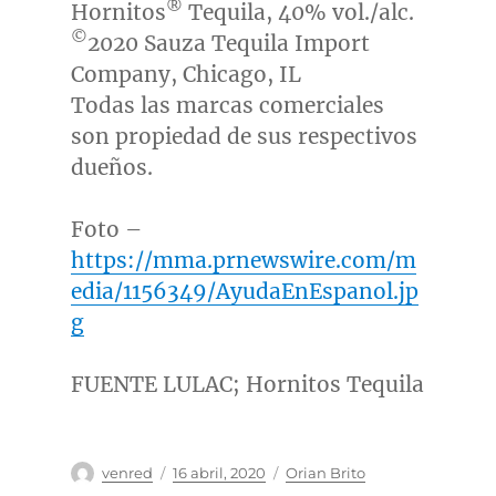
®
Hornitos
Tequila, 40% vol./alc.
©
2020 Sauza Tequila Import
Company,
Chicago, IL
Todas las marcas comerciales
son propiedad de sus respectivos
dueños.
Foto –
https://mma.prnewswire.com/m
edia/1156349/AyudaEnEspanol.jp
g
FUENTE LULAC; Hornitos Tequila
Autor
Publicado
Categorías
venred
16 abril, 2020
Orian Brito
el