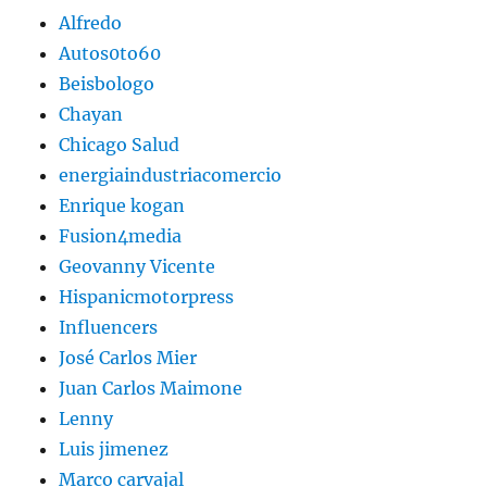
Alfredo
Autos0to60
Beisbologo
Chayan
Chicago Salud
energiaindustriacomercio
Enrique kogan
Fusion4media
Geovanny Vicente
Hispanicmotorpress
Influencers
José Carlos Mier
Juan Carlos Maimone
Lenny
Luis jimenez
Marco carvajal