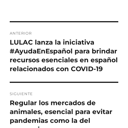
Navegación
ANTERIOR
de
LULAC lanza la iniciativa
Entrada
anterior:
#AyudaEnEspañol para brindar
entradas
recursos esenciales en español
relacionados con COVID-19
SIGUIENTE
Regular los mercados de
Entrada
siguiente:
animales, esencial para evitar
pandemias como la del