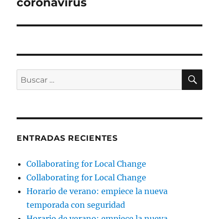
coronavirus
BU
Buscar
por:
ENTRADAS RECIENTES
Collaborating for Local Change
Collaborating for Local Change
Horario de verano: empiece la nueva
temporada con seguridad
Horario de verano: empiece la nueva