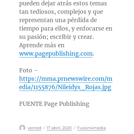
pueden dejar atrás estos temas
tan tediosos, complejos y que
representan una pérdida de
tiempo para ellos, y enfocarse en
su pasión; escribir y crear.
Aprende más en
www.pagepublishing.com
.
Foto –
https://mma.prnewswire.com/m
edia/1155876/Nileidys_Rojas.jpg
FUENTE Page Publishing
Autor
Publicado
Categorías
venred
17 abril, 2020
Fusion4media
el