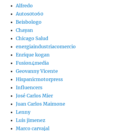
Alfredo
Autos0to60
Beisbologo
Chayan
Chicago Salud
energiaindustriacomercio
Enrique kogan
Fusion4media
Geovanny Vicente
Hispanicmotorpress
Influencers
José Carlos Mier
Juan Carlos Maimone
Lenny
Luis jimenez
Marco carvajal