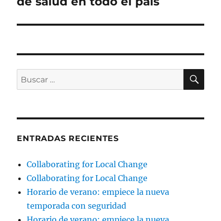
de salud en todo el país
BU
Buscar
por:
ENTRADAS RECIENTES
Collaborating for Local Change
Collaborating for Local Change
Horario de verano: empiece la nueva
temporada con seguridad
Horario de verano: empiece la nueva