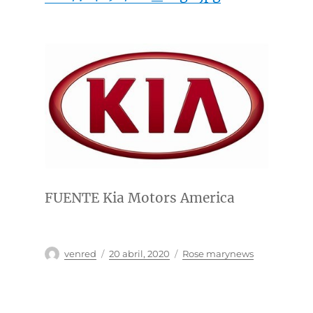
FUENTE Kia Motors America
Autor
Publicado
Categorías
venred
20 abril, 2020
Rose marynews
el