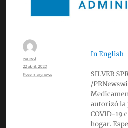
In English
Autor
venred
Publicado
22 abril, 2020
el
SILVER SPR
Categorías
Rose marynews
/PRNewswir
Medicamento
autorizó la
COVID-19 c
hogar. Esp