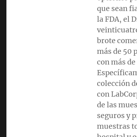
que sean fi
la FDA, el 
veinticuatr
brote comen
más de 50 p
con más de 
Específicam
colección d
con LabCorp
de las mues
seguros y p
muestras t
hospital y 