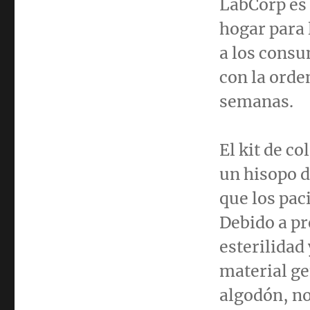
LabCorp es 
hogar para 
a los consu
con la orde
semanas.
El kit de c
un hisopo d
que los pac
Debido a pr
esterilidad
material ge
algodón, no