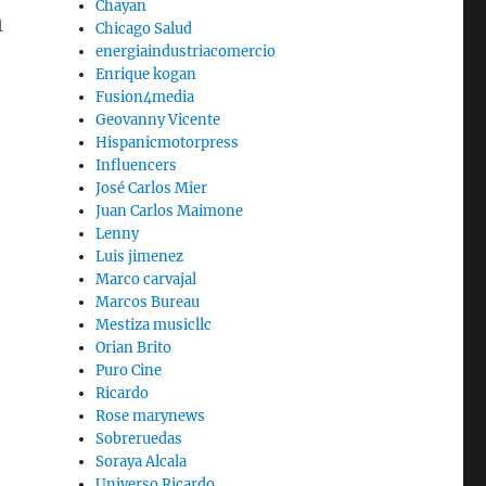
Chayan
n
Chicago Salud
energiaindustriacomercio
Enrique kogan
Fusion4media
Geovanny Vicente
Hispanicmotorpress
Influencers
José Carlos Mier
Juan Carlos Maimone
Lenny
Luis jimenez
Marco carvajal
Marcos Bureau
Mestiza musicllc
Orian Brito
Puro Cine
Ricardo
Rose marynews
Sobreruedas
Soraya Alcala
Universo Ricardo