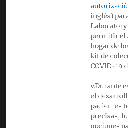
autorizació
inglés) pa
Laboratory
permitir el
hogar de lo
kit de cole
COVID-19 d
«Durante e
el desarrol
pacientes t
precisas, lo
opciones pa