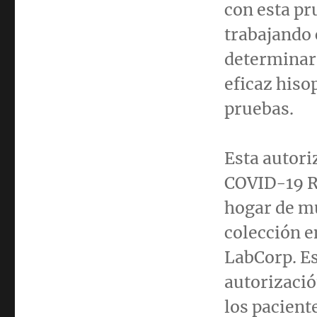
con esta p
trabajando 
determinar 
eficaz hiso
pruebas.
Esta autori
COVID-19 R
hogar de mu
colección e
LabCorp. Es
autorizació
los pacient