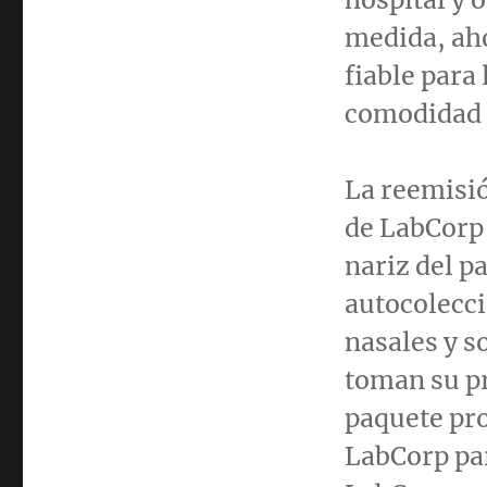
medida, aho
fiable para
comodidad 
La reemisió
de LabCorp 
nariz del p
autocolecc
nasales y s
toman su pr
paquete pro
LabCorp par