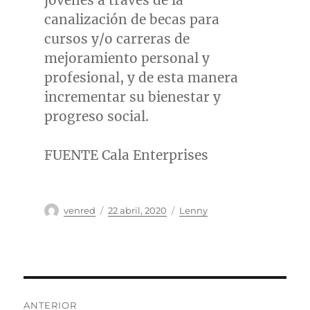
jóvenes a través de la
canalización de becas para
cursos y/o carreras de
mejoramiento personal y
profesional, y de esta manera
incrementar su bienestar y
progreso social.
FUENTE Cala Enterprises
Autor
Publicado
Categorías
venred
22 abril, 2020
Lenny
el
Navegación
ANTERIOR