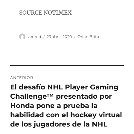
SOURCE NOTIMEX
Autor
Publicado
Categorías
venred
23 abril, 2020
Orian Brito
el
Navegación
ANTERIOR
de
El desafío NHL Player Gaming
Entrada
anterior:
Challenge™ presentado por
entradas
Honda pone a prueba la
habilidad con el hockey virtual
de los jugadores de la NHL