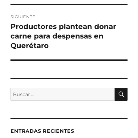
SIGUIENTE
Productores plantean donar
Entrada
siguiente:
carne para despensas en
Querétaro
BU
Buscar
por:
ENTRADAS RECIENTES