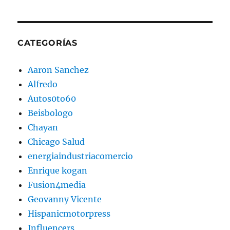
CATEGORÍAS
Aaron Sanchez
Alfredo
Autos0to60
Beisbologo
Chayan
Chicago Salud
energiaindustriacomercio
Enrique kogan
Fusion4media
Geovanny Vicente
Hispanicmotorpress
Influencers