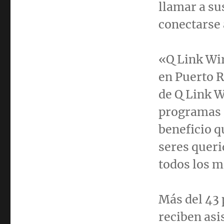
llamar a su
conectarse
«Q Link Wir
en
Puerto R
de Q Link W
programas 
beneficio q
seres queri
todos los m
Más del 43 p
reciben asi