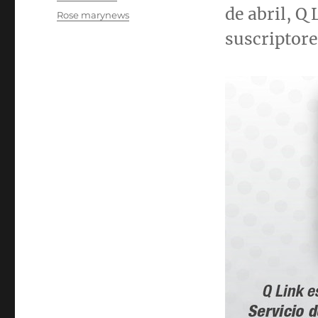
el
de abril, Q
Categorías
Rose marynews
suscriptor