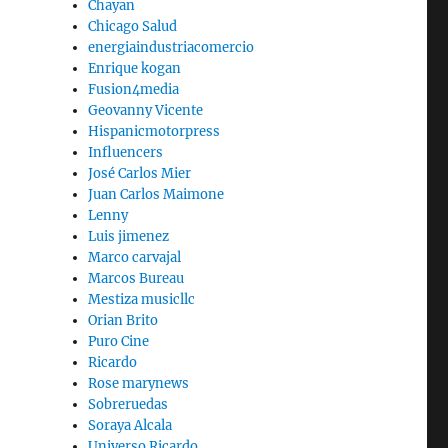
Chayan
Chicago Salud
energiaindustriacomercio
Enrique kogan
Fusion4media
Geovanny Vicente
Hispanicmotorpress
Influencers
José Carlos Mier
Juan Carlos Maimone
Lenny
Luis jimenez
Marco carvajal
Marcos Bureau
Mestiza musicllc
Orian Brito
Puro Cine
Ricardo
Rose marynews
Sobreruedas
Soraya Alcala
Universo Ricardo