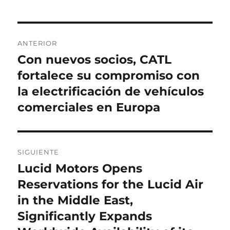
Navegación
ANTERIOR
de
Con nuevos socios, CATL
Entrada
anterior:
fortalece su compromiso con
entradas
la electrificación de vehículos
comerciales en Europa
SIGUIENTE
Lucid Motors Opens
Entrada
siguiente:
Reservations for the Lucid Air
in the Middle East,
Significantly Expands