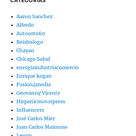
CATEGORÍAS
Aaron Sanchez
Alfredo
Autos0to60
Beisbologo
Chayan
Chicago Salud
energiaindustriacomercio
Enrique kogan
Fusion4media
Geovanny Vicente
Hispanicmotorpress
Influencers
José Carlos Mier
Juan Carlos Maimone
Lenny