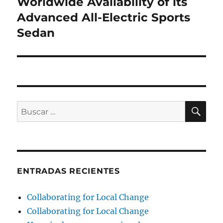
Worldwide Availability of its
Advanced All-Electric Sports
Sedan
BU
Buscar
por:
ENTRADAS RECIENTES
Collaborating for Local Change
Collaborating for Local Change