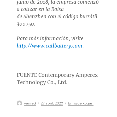
junio de 2018, la empresa comenzó
a cotizar en la Bolsa
de Shenzhen con el código bursátil
300750.
Para más información, visite
http://www.catlbattery.com
.
FUENTE Contemporary Amperex
Technology Co., Ltd.
Autor
Publicado
Categorías
venred
27 abril, 2020
Enrique kogan
el