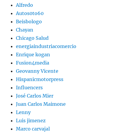
Alfredo
Autos0to60
Beisbologo
Chayan
Chicago Salud
energiaindustriacomercio
Enrique kogan
Fusion4media
Geovanny Vicente
Hispanicmotorpress
Influencers
José Carlos Mier
Juan Carlos Maimone
Lenny
Luis jimenez
Marco carvajal