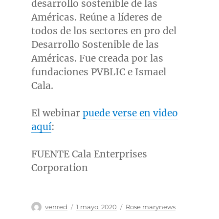
desarrollo sostenible de las
Américas. Reúne a líderes de
todos de los sectores en pro del
Desarrollo Sostenible de las
Américas. Fue creada por las
fundaciones PVBLIC e
Ismael
Cala
.
El webinar
puede verse en video
aquí
:
FUENTE Cala Enterprises
Corporation
Autor
Publicado
Categorías
venred
1 mayo, 2020
Rose marynews
el