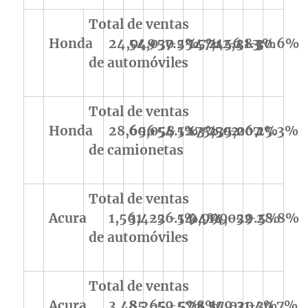
Total de ventas
Honda
24,049
54,030
-57.2%
-55.5%
147,456
212,483
-31.3%
-30.6%
de automóviles
Total de ventas
Honda
28,656
60,058
-54.1%
-52.3%
175,502
235,007
-26.1%
-25.3%
de camionetas
Total de ventas
Acura
1,561
3,422
-56.1%
-54.4%
9,999
14,052
-29.5%
-28.8%
de automóviles
Total de ventas
Acura
3,485
8,265
-59.5%
-57.8%
23,579
34,020
-31.4%
-30.7%