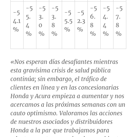
-5
-5
-5
-5
-5
-5
-5
-5
-5
5.
3.
3.
6.
4.
7.
4.1
5.5
2.3
4
0
8
8
4
8
%
%
%
%
%
%
%
%
%
«Nos esperan días desafiantes mientras
esta gravísima crisis de salud pública
continúa; sin embargo, el tráfico de
clientes en línea y en las concesionarias
Honda y Acura empieza a aumentar y nos
acercamos a las próximas semanas con un
cauto optimismo. Valoramos las acciones
de nuestros asociados y distribuidores
Honda a la par que trabajamos para