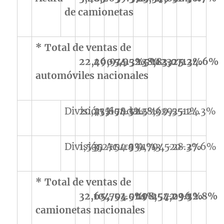
de camionetas
* Total de ventas de
22,290
46,949
-54.3%
-52.5%
138,123
183,071
-25.3%
-24.6%
automóviles nacionales
División Honda
20,755
43,678
-54.3%
-52.5%
128,329
169,551
-25.1%
-24.3%
División Acura
1,535
3,271
-54.9%
-53.1%
9,794
13,520
-28.3%
-27.6%
* Total de ventas de
32,104
65,704
-53.0%
-51.1%
198,542
257,096
-23.5%
-22.8%
camionetas nacionales