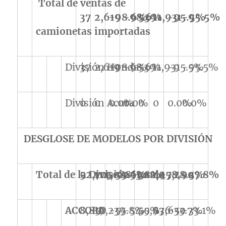
Total de ventas de
37
2,619
-98.6%
-98.6%
539
11,931
-95.5%
-95.5%
camionetas importadas
División Honda
37
2,619
-98.6%
-98.6%
539
11,931
-95.5%
-95.5%
División Acura
0
0
0.0%
0.0%
0
0
0.0%
0.0%
DESGLOSE DE MODELOS POR DIVISIÓN
Total de la División Honda
52,705
114,088
-55.6%
-53.8%
322,958
447,490
-28.5%
-27.8%
ACCORD
8,851
19,239
-55.8%
-54.0%
55,976
83,650
-33.7%
-33.1%