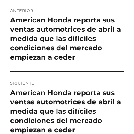
Navegación
ANTERIOR
de
American Honda reporta sus
Entrada
anterior:
ventas automotrices de abril a
entradas
medida que las difíciles
condiciones del mercado
empiezan a ceder
SIGUIENTE
American Honda reporta sus
Entrada
siguiente:
ventas automotrices de abril a
medida que las difíciles
condiciones del mercado
empiezan a ceder