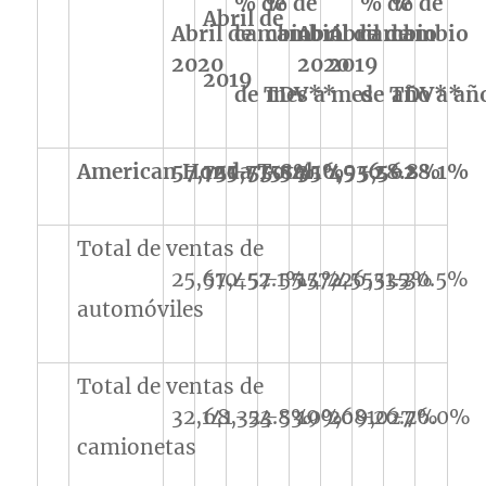
% de
% de
% de
% de
Abril de
Abril de
cambio
cambio
Abril de
Abril de
cambio
cambio
2020
2020
2019
2019
de TDV**
mes a mes
de TDV**
año a añ
American Honda Total
57,751
125,775
-55.8%
-54.1%
356,536
495,562
-28.8%
-28.1%
Total de ventas de
25,610
57,452
-57.1%
-55.4%
157,455
226,535
-31.2%
-30.5%
automóviles
Total de ventas de
32,141
68,323
-54.8%
-53.0%
199,081
269,027
-26.7%
-26.0%
camionetas