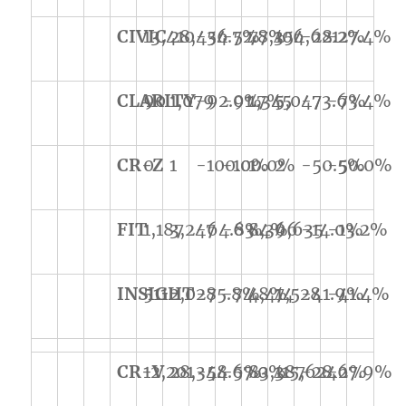
CIVIC
13,410
28,436
-54.7%
-52.8%
77,354
106,621
-28.2%
-27.4%
CLARITY
90
1,079
-92.0%
-91.7%
1,345
5,047
-73.6%
-73.4%
CR-Z
0
1
-100.0%
-100.0%
1
2
-50.5%
-50.0%
FIT
1,187
3,247
-64.8%
-63.4%
8,366
9,635
-14.0%
-13.2%
INSIGHT
511
2,028
-75.8%
-74.8%
4,414
7,528
-41.9%
-41.4%
CR-V
12,201
28,344
-58.6%
-57.0%
83,387
115,624
-28.6%
-27.9%