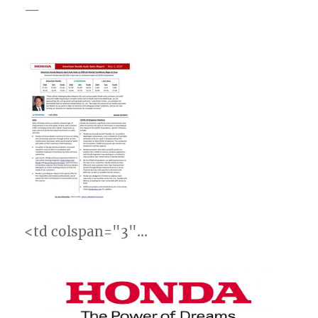
—
<td colspan="3"…