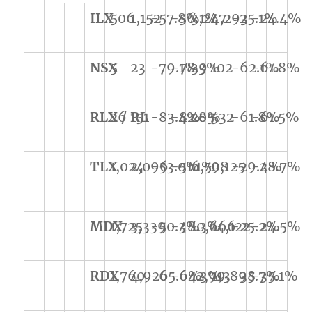
ILX
506
1,152
-57.8%
-56.1%
3,247
4,293
-25.1%
-24.4%
NSX
5
23
-79.1%
-78.3%
39
102
-62.1%
-61.8%
RLX / RL
26
151
-83.4%
-82.8%
205
532
-61.8%
-61.5%
TLX
1,024
2,096
-53.0%
-51.1%
6,508
9,125
-29.4%
-28.7%
MDX
1,725
3,339
-50.3%
-48.3%
10,666
14,122
-25.2%
-24.5%
RDX
1,760
4,926
-65.6%
-64.3%
12,913
19,898
-35.7%
-35.1%