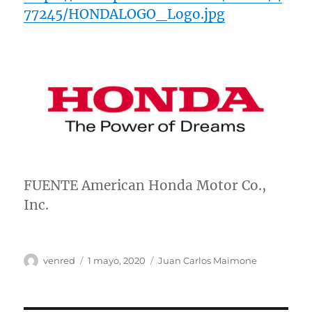
77245/HONDALOGO_Logo.jpg
FUENTE American Honda Motor Co.,
Inc.
Autor
Publicado
Categorías
venred
1 mayo, 2020
Juan Carlos Maimone
el