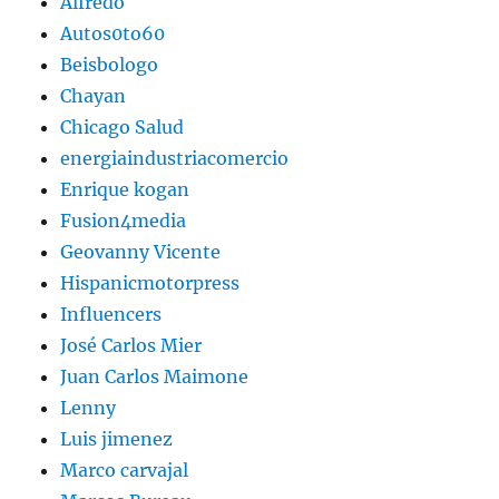
Alfredo
Autos0to60
Beisbologo
Chayan
Chicago Salud
energiaindustriacomercio
Enrique kogan
Fusion4media
Geovanny Vicente
Hispanicmotorpress
Influencers
José Carlos Mier
Juan Carlos Maimone
Lenny
Luis jimenez
Marco carvajal