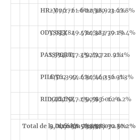
HR-V
2,906
7,272
-61.6%
-60.0%
22,320
28,921
-23.6%
-22.8%
ODYSSEY
3,933
7,482
-49.5%
-47.4%
20,323
28,779
-30.1%
-29.4%
PASSPORT
1,594
2,907
-47.3%
-45.2%
9,427
7,721
20.9%
22.1%
PILOT
6,562
11,399
-44.6%
-42.4%
30,460
44,356
-32.0%
-31.3%
RIDGELINE
1,460
2,654
-47.1%
-45.0%
9,585
9,606
-1.2%
-0.2%
Total de la División Acura
5,046
11,687
-58.5%
-56.8%
33,578
48,072
-30.8%
-30.2%