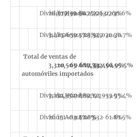
División Honda
28,619
57,439
-52.1%
-50.2%
174,963
223,076
-22.3%
-21.6%
División Acura
3,485
8,265
-59.5%
-57.8%
23,579
34,020
-31.4%
-30.7%
Total de ventas de
3,320
10,503
-69.6%
-68.4%
19,332
43,464
-56.0%
-55.5%
automóviles importados
División Honda
3,294
10,352
-69.4%
-68.2%
19,127
42,932
-55.9%
-55.4%
División Acura
26
151
-83.4%
-82.8%
205
532
-61.8%
-61.5%