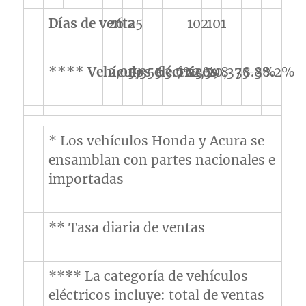
Días de venta
26
25
102
101
**** Vehículos eléctricos
2,019
5,355
-63.7%
-62.3%
12,598
20,375
-38.8%
-38.2%
* Los vehículos Honda y Acura se
ensamblan con partes nacionales e
importadas
** Tasa diaria de ventas
**** La categoría de vehículos
eléctricos incluye: total de ventas